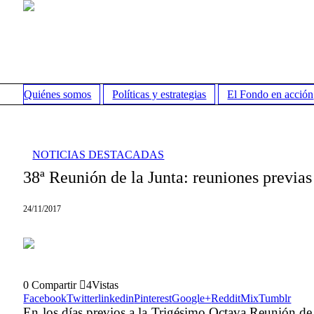
Quiénes somos
Políticas y estrategias
El Fondo en acción
NOTICIAS DESTACADAS
38ª Reunión de la Junta: reuniones previas
24/11/2017
0
Compartir
4
Vistas
Facebook
Twitter
linkedin
Pinterest
Google+
Reddit
Mix
Tumblr
En los días previos a la Trigésimo Octava Reunión de