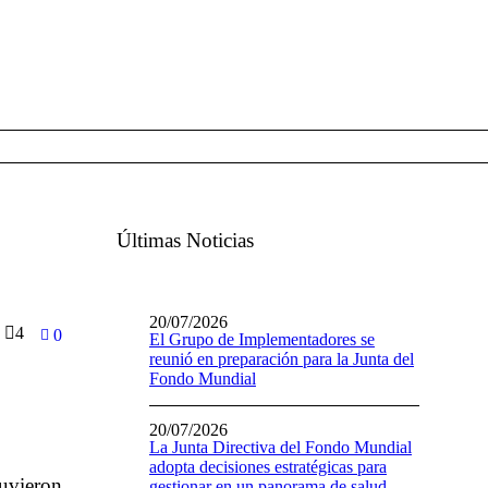
Últimas Noticias
20/07/2026
4
0
El Grupo de Implementadores se
reunió en preparación para la Junta del
Fondo Mundial
20/07/2026
La Junta Directiva del Fondo Mundial
adopta decisiones estratégicas para
tuvieron
gestionar en un panorama de salud