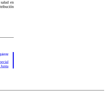
 salud en
tribución
guiente
pecial
 Junta