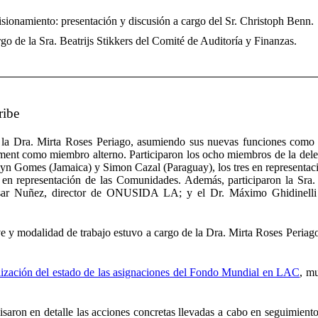
isionamiento: presentación y discusión a cargo del Sr. Christoph Benn.
o de la Sra. Beatrijs Stikkers del Comité de Auditoría y Finanzas.
ribe
or la Dra. Mirta Roses Periago, asumiendo sus nuevas funciones com
ment como miembro alterno. Participaron los ocho miembros de la dele
yn Gomes (Jamaica) y Simon Cazal (Paraguay), los tres en representaci
en representación de las Comunidades. Además, participaron la Sra.
ésar Nuñez, director de ONUSIDA LA; y el Dr. Máximo Ghidinell
e y modalidad de trabajo estuvo a cargo de la Dra. Mirta Roses Periag
lización del estado de las asignaciones del Fondo Mundial en LAC
, mu
visaron en detalle las acciones concretas llevadas a cabo en seguimient