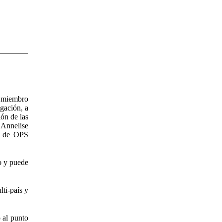
o miembro
gación, a
ón de las
 Annelise
i de OPS
o y puede
lti-país y
o al punto