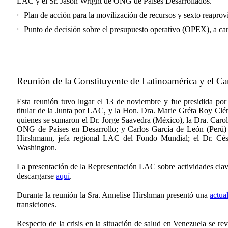
LAC y el Sr. Jason Wright de ONG de Países Desarrollados.
Plan de acción para la movilización de recursos y sexto reaprov
Punto de decisión sobre el presupuesto operativo (OPEX), a carg
Reunión de la Constituyente de Latinoamérica y el Ca
Esta reunión tuvo lugar el 13 de noviembre y fue presidida p
titular de la Junta por LAC, y la Hon. Dra. Marie Gréta Roy Clé
quienes se sumaron el Dr. Jorge Saavedra (México), la Dra. Carol
ONG de Países en Desarrollo; y Carlos García de León (Perú) 
Hirshmann, jefa regional LAC del Fondo Mundial; el Dr. C
Washington.
La presentación de la Representación LAC sobre actividades clav
descargarse
aquí
.
Durante la reunión la Sra. Annelise Hirshman presentó una
actua
transiciones.
Respecto de la crisis en la situación de salud en Venezuela se re