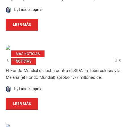
by
Lidice Lopez
LEER MÁS
MAS NOTICIAS
0
16/07/2026
NOTICIAS
El Fondo Mundial de lucha contra el SIDA, la Tuberculosis y la
Malaria (el Fondo Mundial) aprobó 1,77 millones de...
by
Lidice Lopez
LEER MÁS