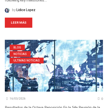
following key milestones:...
by
Lidice Lopez
LEER MÁS
BLOG
NOTICIAS
ULTIMAS NOTICIAS
0
16/03/2026
Resultados de la Octava Reposición En la 54a Reunión de la