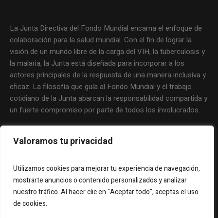
La Junta Directiva del Fondo Mundial encarna el enfoque de
colaboración para la salud mundial. Con el fin de lograr la
visión de un mundo libre de la carga del VIH, la tuberculosis y
la malaria, la Junta está diseñada para incorporar a los
actores principales de la respuesta de una manera inclusiva y
eficaz. La filosofía que guía al Fondo Mundial y el trabajo
cotidiano de la Junta abarcan la responsabilidad compartida y
un fuerte compromiso por parte de todos los involucrados.
Valoramos tu privacidad
Utilizamos cookies para mejorar tu experiencia de navegación,
mostrarte anuncios o contenido personalizados y analizar
nuestro tráfico. Al hacer clic en "Aceptar todo", aceptas el uso
de cookies.