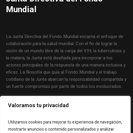
Mundial
La Junta Directiva del Fondo Mundial encarna el enfoque de
colaboración para la salud mundial. Con el fin de lograr la
visión de un mundo libre de la carga del VIH, la tuberculosis y
la malaria, la Junta está diseñada para incorporar a los
actores principales de la respuesta de una manera inclusiva y
eficaz. La filosofía que guía al Fondo Mundial y el trabajo
cotidiano de la Junta abarcan la responsabilidad compartida y
un fuerte compromiso por parte de todos los involucrados.
Valoramos tu privacidad
Utilizamos cookies para mejorar tu experiencia de navegación,
mostrarte anuncios o contenido personalizados y analizar