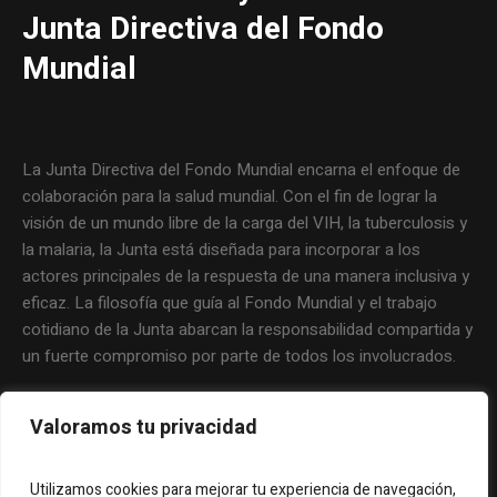
Junta Directiva del Fondo
Mundial
La Junta Directiva del Fondo Mundial encarna el enfoque de
colaboración para la salud mundial. Con el fin de lograr la
visión de un mundo libre de la carga del VIH, la tuberculosis y
la malaria, la Junta está diseñada para incorporar a los
actores principales de la respuesta de una manera inclusiva y
eficaz. La filosofía que guía al Fondo Mundial y el trabajo
cotidiano de la Junta abarcan la responsabilidad compartida y
un fuerte compromiso por parte de todos los involucrados.
Valoramos tu privacidad
Utilizamos cookies para mejorar tu experiencia de navegación,