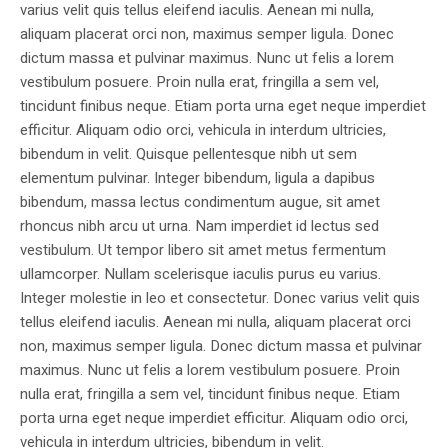
varius velit quis tellus eleifend iaculis. Aenean mi nulla,
aliquam placerat orci non, maximus semper ligula. Donec
dictum massa et pulvinar maximus. Nunc ut felis a lorem
vestibulum posuere. Proin nulla erat, fringilla a sem vel,
tincidunt finibus neque. Etiam porta urna eget neque imperdiet
efficitur. Aliquam odio orci, vehicula in interdum ultricies,
bibendum in velit. Quisque pellentesque nibh ut sem
elementum pulvinar. Integer bibendum, ligula a dapibus
bibendum, massa lectus condimentum augue, sit amet
rhoncus nibh arcu ut urna. Nam imperdiet id lectus sed
vestibulum. Ut tempor libero sit amet metus fermentum
ullamcorper. Nullam scelerisque iaculis purus eu varius.
Integer molestie in leo et consectetur. Donec varius velit quis
tellus eleifend iaculis. Aenean mi nulla, aliquam placerat orci
non, maximus semper ligula. Donec dictum massa et pulvinar
maximus. Nunc ut felis a lorem vestibulum posuere. Proin
nulla erat, fringilla a sem vel, tincidunt finibus neque. Etiam
porta urna eget neque imperdiet efficitur. Aliquam odio orci,
vehicula in interdum ultricies, bibendum in velit.