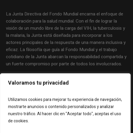
La Junta Directiva del Fondo Mundial encarna el enfoque de
colaboración para la salud mundial. Con el fin de lograr la
visión de un mundo libre de la carga del VIH, la tuberculosis y
la malaria, la Junta está diseñada para incorporar a los
actores principales de la respuesta de una manera inclusiva y
eficaz. La filosofía que guía al Fondo Mundial y el trabajo
cotidiano de la Junta abarcan la responsabilidad compartida y
un fuerte compromiso por parte de todos los involucrados.
Valoramos tu privacidad
Utilizamos cookies para mejorar tu experiencia de navegación,
mostrarte anuncios o contenido personalizados y analizar
nuestro tráfico. Al hacer clic en "Aceptar todo", aceptas el uso
de cookies.