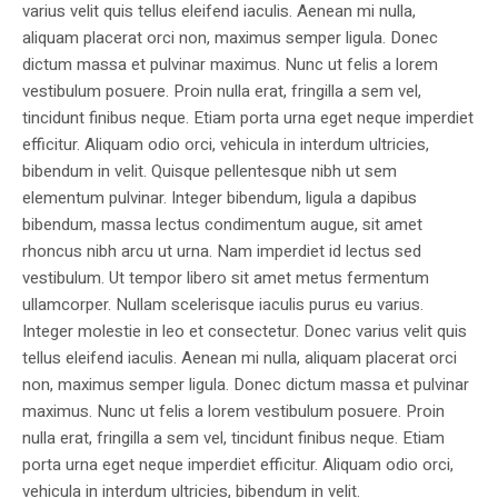
varius velit quis tellus eleifend iaculis. Aenean mi nulla,
aliquam placerat orci non, maximus semper ligula. Donec
dictum massa et pulvinar maximus. Nunc ut felis a lorem
vestibulum posuere. Proin nulla erat, fringilla a sem vel,
tincidunt finibus neque. Etiam porta urna eget neque imperdiet
efficitur. Aliquam odio orci, vehicula in interdum ultricies,
bibendum in velit. Quisque pellentesque nibh ut sem
elementum pulvinar. Integer bibendum, ligula a dapibus
bibendum, massa lectus condimentum augue, sit amet
rhoncus nibh arcu ut urna. Nam imperdiet id lectus sed
vestibulum. Ut tempor libero sit amet metus fermentum
ullamcorper. Nullam scelerisque iaculis purus eu varius.
Integer molestie in leo et consectetur. Donec varius velit quis
tellus eleifend iaculis. Aenean mi nulla, aliquam placerat orci
non, maximus semper ligula. Donec dictum massa et pulvinar
maximus. Nunc ut felis a lorem vestibulum posuere. Proin
nulla erat, fringilla a sem vel, tincidunt finibus neque. Etiam
porta urna eget neque imperdiet efficitur. Aliquam odio orci,
vehicula in interdum ultricies, bibendum in velit.