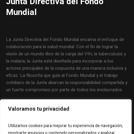
Junta Directiva del Fondo
Mundial
La Junta Directiva del Fondo Mundial encarna el enfoque de
colaboración para la salud mundial. Con el fin de lograr la
visión de un mundo libre de la carga del VIH, la tuberculosis y
la malaria, la Junta está diseñada para incorporar a los
actores principales de la respuesta de una manera inclusiva y
eficaz. La filosofía que guía al Fondo Mundial y el trabajo
cotidiano de la Junta abarcan la responsabilidad compartida y
un fuerte compromiso por parte de todos los involucrados.
Valoramos tu privacidad
Utilizamos cookies para mejorar tu experiencia de navegación,
mostrarte anuncios o contenido personalizados y analizar