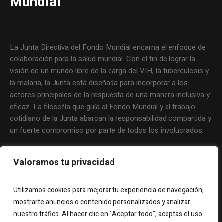
Mundial
La Junta Directiva del Fondo Mundial encarna el enfoque de
colaboración para la salud mundial. Con el fin de lograr la
visión de un mundo libre de la carga del VIH, la tuberculosis y
la malaria, la Junta está diseñada para incorporar a los
actores principales de la respuesta de una manera inclusiva y
eficaz. La filosofía que guía al Fondo Mundial y el trabajo
cotidiano de la Junta abarcan la responsabilidad compartida y
un fuerte compromiso por parte de todos los involucrados.
Valoramos tu privacidad
Utilizamos cookies para mejorar tu experiencia de navegación,
mostrarte anuncios o contenido personalizados y analizar
nuestro tráfico. Al hacer clic en "Aceptar todo", aceptas el uso