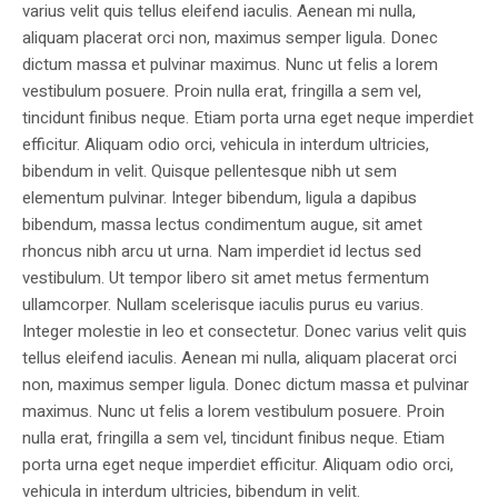
varius velit quis tellus eleifend iaculis. Aenean mi nulla,
aliquam placerat orci non, maximus semper ligula. Donec
dictum massa et pulvinar maximus. Nunc ut felis a lorem
vestibulum posuere. Proin nulla erat, fringilla a sem vel,
tincidunt finibus neque. Etiam porta urna eget neque imperdiet
efficitur. Aliquam odio orci, vehicula in interdum ultricies,
bibendum in velit. Quisque pellentesque nibh ut sem
elementum pulvinar. Integer bibendum, ligula a dapibus
bibendum, massa lectus condimentum augue, sit amet
rhoncus nibh arcu ut urna. Nam imperdiet id lectus sed
vestibulum. Ut tempor libero sit amet metus fermentum
ullamcorper. Nullam scelerisque iaculis purus eu varius.
Integer molestie in leo et consectetur. Donec varius velit quis
tellus eleifend iaculis. Aenean mi nulla, aliquam placerat orci
non, maximus semper ligula. Donec dictum massa et pulvinar
maximus. Nunc ut felis a lorem vestibulum posuere. Proin
nulla erat, fringilla a sem vel, tincidunt finibus neque. Etiam
porta urna eget neque imperdiet efficitur. Aliquam odio orci,
vehicula in interdum ultricies, bibendum in velit.