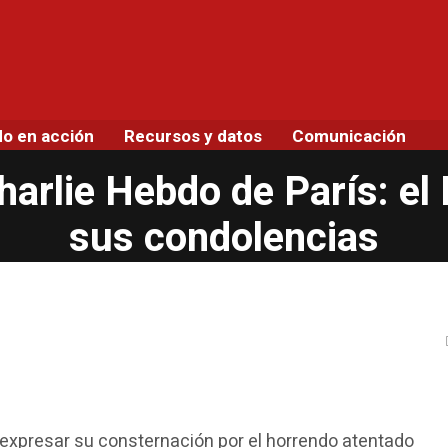
do en acción
Recursos y datos
Comunicación
Charlie Hebdo de París: e
sus condolencias
 expresar su consternación por el horrendo atentado