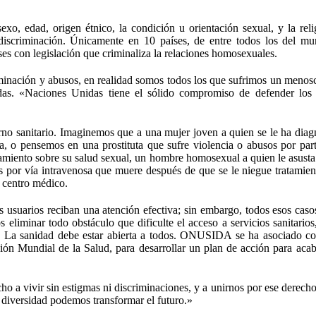
o, edad, origen étnico, la condición u orientación sexual, y la reli
iscriminación. Únicamente en 10 países, de entre todos los del mu
es con legislación que criminaliza la relaciones homosexuales.
minación y abusos, en realidad somos todos los que sufrimos un menos
as. «Naciones Unidas tiene el sólido compromiso de defender los
no sanitario. Imaginemos que a una mujer joven a quien se le ha diag
a, o pensemos en una prostituta que sufre violencia o abusos por par
amiento sobre su salud sexual, un hombre homosexual a quien le asusta
 por vía intravenosa que muere después de que se le niegue tratamien
n centro médico.
us usuarios reciban una atención efectiva; sin embargo, todos esos caso
iminar todo obstáculo que dificulte el acceso a servicios sanitarios
ia,. La sanidad debe estar abierta a todos. ONUSIDA se ha asociado c
ón Mundial de la Salud, para desarrollar un plan de acción para acab
ho a vivir sin estigmas ni discriminaciones, y a unirnos por ese derech
iversidad podemos transformar el futuro.»