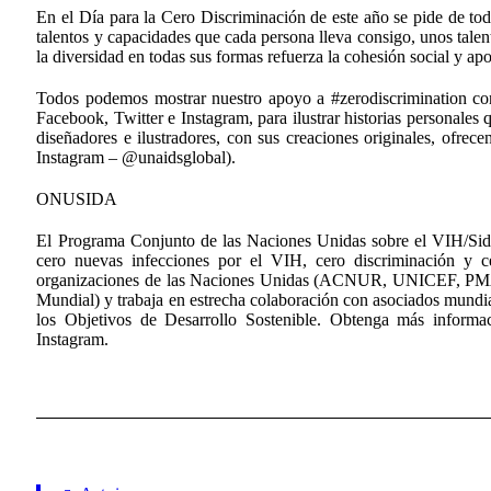
En el Día para la Cero Discriminación de este año se pide de to
talentos y capacidades que cada persona lleva consigo, unos tale
la diversidad en todas sus formas refuerza la cohesión social y ap
Todos podemos mostrar nuestro apoyo a #zerodiscrimination con 
Facebook, Twitter e Instagram, para ilustrar historias personales 
diseñadores e ilustradores, con sus creaciones originales, ofrec
Instagram – @unaidsglobal).
ONUSIDA
El Programa Conjunto de las Naciones Unidas sobre el VIH/Sid
cero nuevas infecciones por el VIH, cero discriminación y 
organizaciones de las Naciones Unidas (ACNUR, UNICEF
Mundial) y trabaja en estrecha colaboración con asociados mundia
los Objetivos de Desarrollo Sostenible. Obtenga más inform
Instagram.