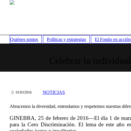
Quiénes somos
Políticas y estrategias
El Fondo en acción
Celebrar la individua
NOTICIAS
01/03/2016
Abracemos la diversidad, entendamos y respetemos nuestras dife
GINEBRA, 25 de febrero de 2016—El día 1 de marzo g
para la Cero Discriminación. El lema de este año e
sociedades justas e igualitarias.