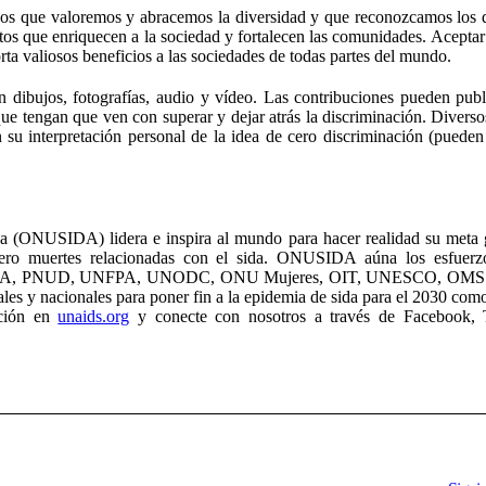
dos que valoremos y abracemos la diversidad y que reconozcamos los d
ntos que enriquecen a la sociedad y fortalecen las comunidades. Aceptar
orta valiosos beneficios a las sociedades de todas partes del mundo.
dibujos, fotografías, audio y vídeo. Las contribuciones pueden publ
que tengan que ven con superar y dejar atrás la discriminación. Diversos
en su interpretación personal de la idea de cero discriminación (pueden
a (ONUSIDA) lidera e inspira al mundo para hacer realidad su meta 
cero muertes relacionadas con el sida. ONUSIDA aúna los esfuerz
, PMA, PNUD, UNFPA, UNODC, ONU Mujeres, OIT, UNESCO, OMS
les y nacionales para poner fin a la epidemia de sida para el 2030 como
ación en
unaids.org
y conecte con nosotros a través de Facebook, T