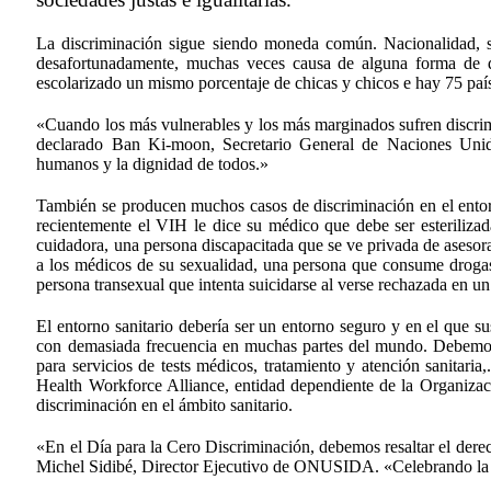
La discriminación sigue siendo moneda común. Nacionalidad, sex
desafortunadamente, muchas veces causa de alguna forma de d
escolarizado un mismo porcentaje de chicas y chicos e hay 75 país
«Cuando los más vulnerables y los más marginados sufren discri
declarado Ban Ki-moon, Secretario General de Naciones Unid
humanos y la dignidad de todos.»
También se producen muchos casos de discriminación en el entor
recientemente el VIH le dice su médico que debe ser esterilizad
cuidadora, una persona discapacitada que se ve privada de asesor
a los médicos de su sexualidad, una persona que consume drogas
persona transexual que intenta suicidarse al verse rechazada en u
El entorno sanitario debería ser un entorno seguro y en el que s
con demasiada frecuencia en muchas partes del mundo. Debemos el
para servicios de tests médicos, tratamiento y atención sanitar
Health Workforce Alliance, entidad dependiente de la Organizaci
discriminación en el ámbito sanitario.
«En el Día para la Cero Discriminación, debemos resaltar el derec
Michel Sidibé, Director Ejecutivo de ONUSIDA. «Celebrando la d