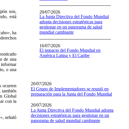
gión son,
20/07/2026
ndo, está
La Junta Directiva del Fondo Mundial
adopta decisiones estratégicas para
gestionar en un panorama de salud
mundial cambiante
cabo», ha
 derechos
16/07/2026
El impacto del Fondo Mundial en
nosticado
América Latina y El Caribe
te de una
 informar
to, o una
20/07/2026
s ocurren
El Grupo de Implementadores se reunió en
, también
preparación para la Junta del Fondo Mundial
on Global
ar con la
20/07/2026
La Junta Directiva del Fondo Mundial adopta
decisiones estratégicas para gestionar en un
o», señaló
panorama de salud mundial cambiante