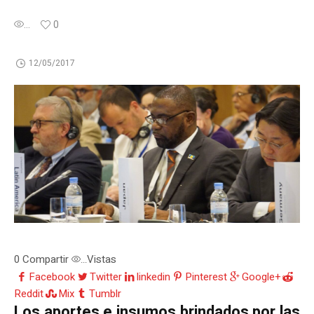
...
0
12/05/2017
0
Compartir
Vistas
...
Facebook
Twitter
linkedin
Pinterest
Google+
Reddit
Mix
Tumblr
Los aportes e insumos brindados por las