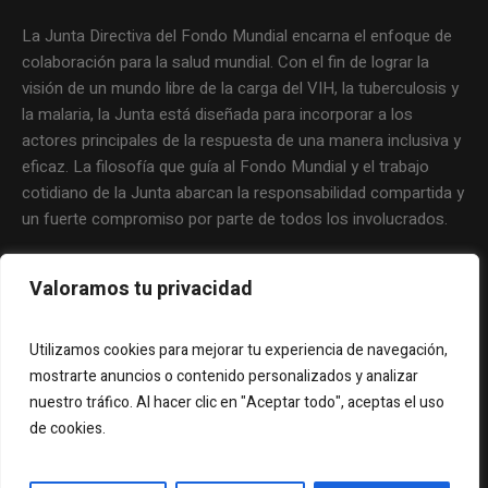
La Junta Directiva del Fondo Mundial encarna el enfoque de
colaboración para la salud mundial. Con el fin de lograr la
visión de un mundo libre de la carga del VIH, la tuberculosis y
la malaria, la Junta está diseñada para incorporar a los
actores principales de la respuesta de una manera inclusiva y
eficaz. La filosofía que guía al Fondo Mundial y el trabajo
cotidiano de la Junta abarcan la responsabilidad compartida y
un fuerte compromiso por parte de todos los involucrados.
Valoramos tu privacidad
Utilizamos cookies para mejorar tu experiencia de navegación,
mostrarte anuncios o contenido personalizados y analizar
nuestro tráfico. Al hacer clic en "Aceptar todo", aceptas el uso
de cookies.