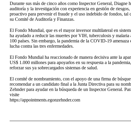
Durante sus más de cinco años como Inspector General, Diagne ha 
auditoría y la investigación con experiencia en gestión de riesgos
proactivo para prevenir el fraude y el uso indebido de fondos, ta
su Comité de Auditoría y Finanzas.
El Fondo Mundial, que es el mayor inversor multilateral en siste
ha ayudado a reducir las muertes por VIH, tuberculosis y malar
100 países. Sin embargo, la pandemia de la COVID-19 amenaza con
lucha contra las tres enfermedades.
El Fondo Mundial ha reaccionado de manera decisiva ante la apar
US$ 1.000 millones para apoyarlos en su respuesta a la pandemia, 
reforzar sus ya sobrecargados sistemas de salud.
El comité de nombramiento, con el apoyo de una firma de búsqueda
recomendar a un candidato final a la Junta Directiva para su n
Zehnder para ayudar en la búsqueda de un Inspector General. Para 
visite
https://appointments.egonzehnder.com