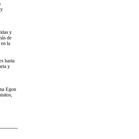
a
 y
idas y
más de
 en la
es hasta
aria y
rma Egon
isitos,