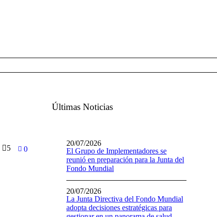
Últimas Noticias
20/07/2026
5
0
El Grupo de Implementadores se
reunió en preparación para la Junta del
Fondo Mundial
20/07/2026
La Junta Directiva del Fondo Mundial
adopta decisiones estratégicas para
gestionar en un panorama de salud