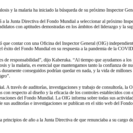
osis y la malaria ha iniciado la búsqueda de su próximo Inspector Gen
a la Junta Directiva del Fondo Mundial a seleccionar al próximo Insp
andidatos con aptitudes demostradas en los ámbitos del liderazgo y la su
rmó que contar con una Oficina del Inspector General (OIG) independient
a el éxito del Fondo Mundial en su respuesta a la pandemia de la COVI
s de responsabilidad”, dijo Kaberuka. “Al tiempo que ayudamos a los 
sis y la malaria, es esencial que mantengamos tanto la confianza de nu
 duramente conseguidos podrían quedar en nada, y la vida de millones
igro”.
. A través de auditorías, investigaciones y trabajo de consultoría, la 
con respecto al diseño y la eficacia de los controles establecidos con e
operaciones del Fondo Mundial. La OIG informa sobre todas sus activida
de sus auditorías e investigaciones se publican en el sitio web del Fondo
 principios de año a la Junta Directiva de que renunciaba a su cargo d