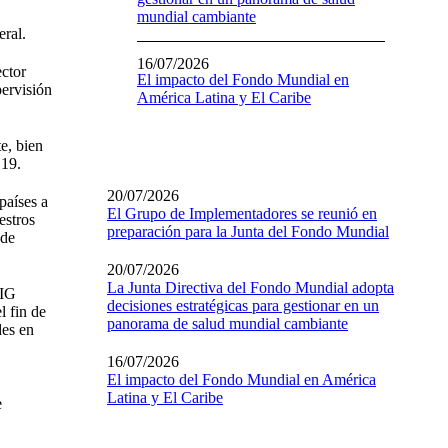
mundial cambiante
eral.
16/07/2026
ector
El impacto del Fondo Mundial en
pervisión
América Latina y El Caribe
e, bien
D19.
20/07/2026
países a
El Grupo de Implementadores se reunió en
estros
preparación para la Junta del Fondo Mundial
 de
20/07/2026
La Junta Directiva del Fondo Mundial adopta
OIG
decisiones estratégicas para gestionar en un
l fin de
panorama de salud mundial cambiante
des en
16/07/2026
El impacto del Fondo Mundial en América
Latina y El Caribe
e