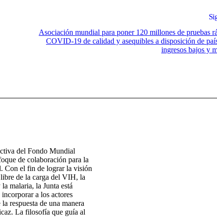
Si
Asociación mundial para poner 120 millones de pruebas r
COVID-19 de calidad y asequibles a disposición de paí
ingresos bajos y 
ectiva del Fondo Mundial
foque de colaboración para la
. Con el fin de lograr la visión
ibre de la carga del VIH, la
 la malaria, la Junta está
 incorporar a los actores
e la respuesta de una manera
icaz. La filosofía que guía al