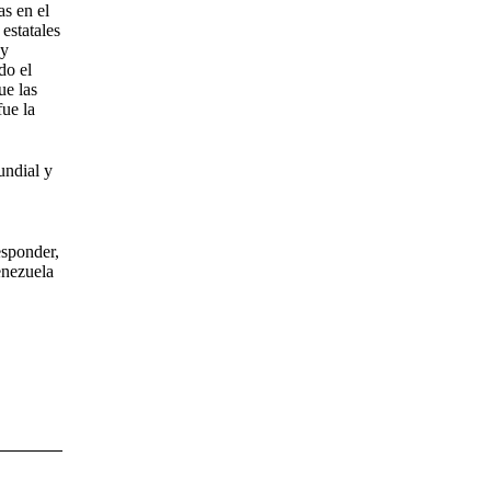
s en el
estatales
 y
do el
ue las
fue la
undial y
esponder,
enezuela