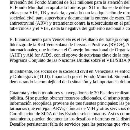
Inversión del Fondo Mundial de $11 millones para la atención de
El Fondo Mundial ha aprobado fondos por $11 millones de dólare
vidas para VIH, TB y malaria, ayudado con la adquisición de otro
sociedad civil para supervisar y documentar la entrega de estos. E
antirretroviral (ARV) y tratamiento contra la tuberculosis en el p
tuberculosis y el VIH, dada la negativa del gobierno nacional a c
El financiamiento para Venezuela es el resultado del trabajo conj
liderazgo de la Red Venezolana de Personas Positivas (RVG+), A
internacionales, que incluyen el Consejo Internacional de Orga
(AHF) y Aid for AIDS, con el apoyo de activistas clave de la reg
Programa Conjunto de las Naciones Unidas sobre el VIH/SID
Inicialmente, los socios de la sociedad civil en Venezuela se enfo
y Dolutegravir (TLD), financiada por el Fondo Mundial. Sin emba
demostrando la complejidad de la situación y la importancia del mo
Cuarenta y cinco monitores y navegadores de 20 Estados realizan e
pública. Si se pueden obtener recursos adicionales, el mismo grupo
información recopilada proviene de tres fuentes principales: las p
farmacias que entregan ARVs, clínicas de VIH y otros servicios de 
Coordinación de SIDA de los Estados seleccionados. Así es como 
tratamiento, pueden documentar los desafíos y barreras en la dist
Desafíos persistentes: falta de servicios para las personas que