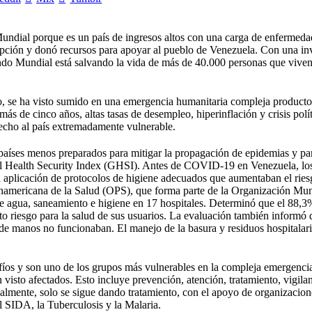
Mundial porque es un país de ingresos altos con una carga de enfermeda
pción y donó recursos para apoyar al pueblo de Venezuela. Con una in
Fondo Mundial está salvando la vida de más de 40.000 personas que vive
do, se ha visto sumido en una emergencia humanitaria compleja producto
s de cinco años, altas tasas de desempleo, hiperinflación y crisis polít
echo al país extremadamente vulnerable.
países menos preparados para mitigar la propagación de epidemias y p
bal Health Security Index (GHSI). Antes de COVID-19 en Venezuela, lo
la aplicación de protocolos de higiene adecuados que aumentaban el rie
Panamericana de la Salud (OPS), que forma parte de la Organización Mu
e agua, saneamiento e higiene en 17 hospitales. Determinó que el 88,3
lto riesgo para la salud de sus usuarios. La evaluación también informó 
 de manos no funcionaban. El manejo de la basura y residuos hospitalar
fíos y son uno de los grupos más vulnerables en la compleja emergenci
visto afectados. Esto incluye prevención, atención, tratamiento, vigila
lmente, solo se sigue dando tratamiento, con el apoyo de organizacion
l SIDA, la Tuberculosis y la Malaria.