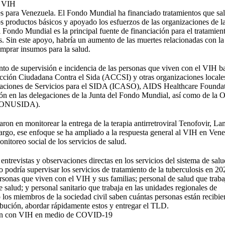
l VIH
s para Venezuela. El Fondo Mundial ha financiado tratamientos que sa
s productos básicos y apoyado los esfuerzos de las organizaciones de l
l Fondo Mundial es la principal fuente de financiación para el tratamien
aís. Sin este apoyo, habría un aumento de las muertes relacionadas con la
omprar insumos para la salud.
unto de supervisión e incidencia de las personas que viven con el VIH ba
cción Ciudadana Contra el Sida (ACCSI) y otras organizaciones locale
nizaciones de Servicios para el SIDA (ICASO), AIDS Healthcare Founda
ión en las delegaciones de la Junta del Fondo Mundial, así como de la 
A (ONUSIDA).
caron en monitorear la entrega de la terapia antirretroviral Tenofovir, L
rgo, ese enfoque se ha ampliado a la respuesta general al VIH en Vene
nitoreo social de los servicios de salud.
ntrevistas y observaciones directas en los servicios del sistema de sal
 podría supervisar los servicios de tratamiento de la tuberculosis en 20
ersonas que viven con el VIH y sus familias; personal de salud que traba
salud; y personal sanitario que trabaja en las unidades regionales de
los miembros de la sociedad civil saben cuántas personas están recibi
ribución, abordar rápidamente estos y entregar el TLD.
 viven con VIH en medio de COVID-19