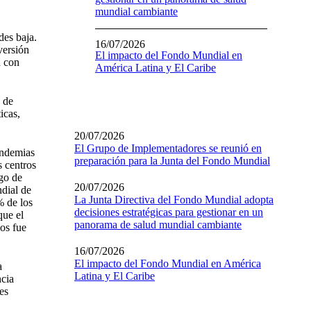
mundial cambiante
des baja.
16/07/2026
versión
El impacto del Fondo Mundial en
n con
América Latina y El Caribe
 de
icas,
20/07/2026
El Grupo de Implementadores se reunió en
andemias
preparación para la Junta del Fondo Mundial
s centros
sgo de
20/07/2026
ndial de
La Junta Directiva del Fondo Mundial adopta
% de los
decisiones estratégicas para gestionar en un
que el
panorama de salud mundial cambiante
ios fue
16/07/2026
El impacto del Fondo Mundial en América
a
Latina y El Caribe
ncia
es