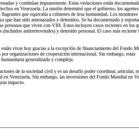
frenadas y continúan impunemente. Estas violaciones están documentada
hechos en Venezuela. La misión determinó que el gobierno, los agentes 
s flagrantes que equivalía a crímenes de lesa humanidad. Los monitores
, ya que han sido amenazados y detenidos. Se ha documentado y reporta
las personas que viven con VIH. Estos incluyen casos recientes en los q
 (incluidos antirretrovirales) y detenido personal. El caso más reciente 
stán vivas hoy gracias a la excepción de financiamiento del Fondo M
 por organizaciones de cooperación internacional. Sin embargo, estas
a humanitaria generalizada y compleja.
ciones de la sociedad civil y es un desafío poder coordinar, articular, r
ual en Venezuela. Sin embargo, las inversiones del Fondo Mundial en V
gran impacto.