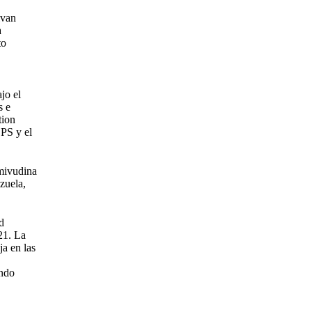
lvan
a
to
jo el
s e
tion
OPS y el
amivudina
zuela,
ud
21. La
ja en las
endo