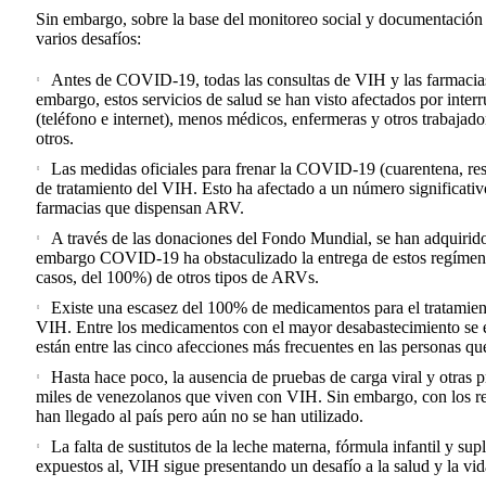
Sin embargo, sobre la base del monitoreo social y documentación
varios desafíos:
Antes de COVID-19, todas las consultas de VIH y las farmacias
embargo, estos servicios de salud se han visto afectados por inter
(teléfono e internet), menos médicos, enfermeras y otros trabajado
otros.
Las medidas oficiales para frenar la COVID-19 (cuarentena, rest
de tratamiento del VIH. Esto ha afectado a un número significati
farmacias que dispensan ARV.
A través de las donaciones del Fondo Mundial, se han adquirid
embargo COVID-19 ha obstaculizado la entrega de estos regímenes
casos, del 100%) de otros tipos de ARVs.
Existe una escasez del 100% de medicamentos para el tratamien
VIH. Entre los medicamentos con el mayor desabastecimiento se en
están entre las cinco afecciones más frecuentes en las personas q
Hasta hace poco, la ausencia de pruebas de carga viral y otras 
miles de venezolanos que viven con VIH. Sin embargo, con los re
han llegado al país pero aún no se han utilizado.
La falta de sustitutos de la leche materna, fórmula infantil y su
expuestos al, VIH sigue presentando un desafío a la salud y la vi