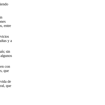
tiendo
in
ones
s, entre
rvicios
ltas y a
ís; sin
 algunos
ven con
s, que
 vida de
ral, que