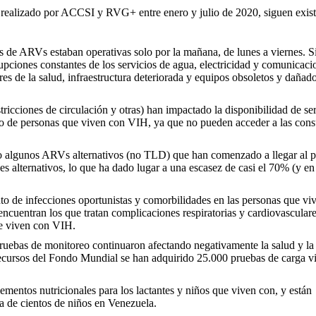
 realizado por ACCSI y RVG+ entre enero y julio de 2020, siguen exis
 de ARVs estaban operativas solo por la mañana, de lunes a viernes. S
rupciones constantes de los servicios de agua, electricidad y comunicaci
res de la salud, infraestructura deteriorada y equipos obsoletos y dañado
ricciones de circulación y otras) han impactado la disponibilidad de se
vo de personas que viven con VIH, ya que no pueden acceder a las consu
o algunos ARVs alternativos (no TLD) que han comenzado a llegar al pa
 alternativos, lo que ha dado lugar a una escasez de casi el 70% (y en
to de infecciones oportunistas y comorbilidades en las personas que vi
cuentran los que tratan complicaciones respiratorias y cardiovasculare
ue viven con VIH.
pruebas de monitoreo continuaron afectando negativamente la salud y la
cursos del Fondo Mundial se han adquirido 25.000 pruebas de carga vi
plementos nutricionales para los lactantes y niños que viven con, y están
da de cientos de niños en Venezuela.