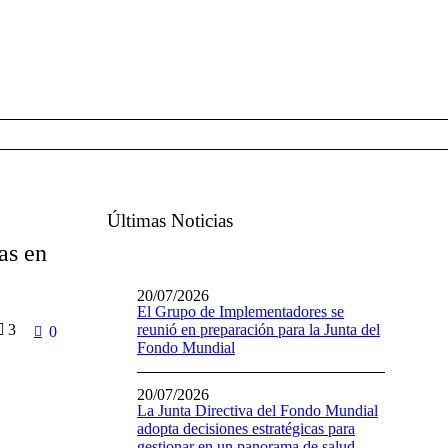
Últimas Noticias
as en
20/07/2026
El Grupo de Implementadores se
3
reunió en preparación para la Junta del
0
Fondo Mundial
20/07/2026
La Junta Directiva del Fondo Mundial
adopta decisiones estratégicas para
gestionar en un panorama de salud