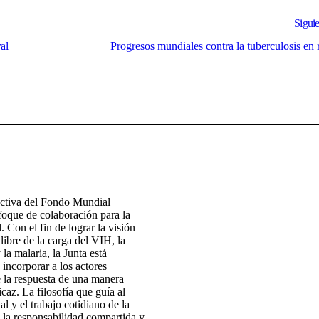
Siguie
al
Progresos mundiales contra la tuberculosis en 
ectiva del Fondo Mundial
foque de colaboración para la
. Con el fin de lograr la visión
ibre de la carga del VIH, la
 la malaria, la Junta está
 incorporar a los actores
e la respuesta de una manera
icaz. La filosofía que guía al
 y el trabajo cotidiano de la
 la responsabilidad compartida y