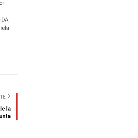
or
IDA,
iela
NTE
de la
unta