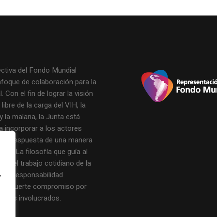
ectiva del Fondo Mundial
nfoque de colaboración para la
. Con el fin de lograr la visión
ibre de la carga del VIH, la
y la malaria, la Junta está
a incorporar a los actores
de la respuesta de una manera
icaz. La filosofía que guía al
 y el trabajo cotidiano de la
,
n la responsabilidad
y un fuerte compromiso por
os los involucrados.