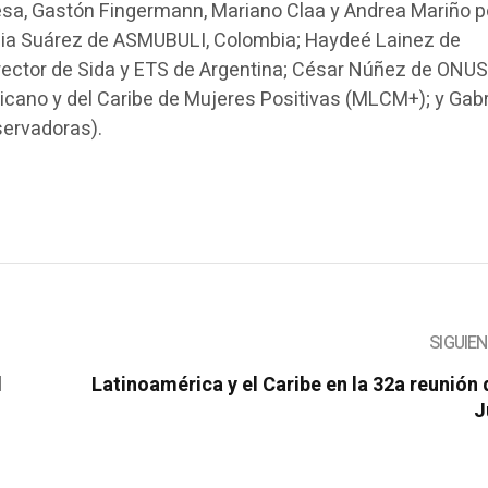
Mesa, Gastón Fingermann, Mariano Claa y Andrea Mariño p
elia Suárez de ASMUBULI, Colombia; Haydeé Lainez de
Director de Sida y ETS de Argentina; César Núñez de ONUS
cano y del Caribe de Mujeres Positivas (MLCM+); y Gabr
servadoras).
SIGUIE
l
Latinoamérica y el Caribe en la 32a reunión 
J