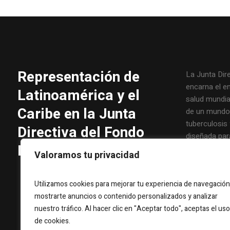
Representación de
La Junta Dir
encarna el e
Latinoamérica y el
salud mundial
Caribe en la Junta
de un mundo l
tuberculosis 
Directiva del Fondo
diseñada par
Mundial
principales 
Valoramos tu privacidad
inclusiva y ef
Fondo Mundial
Utilizamos cookies para mejorar tu experiencia de navegación
Junta abarca
mostrarte anuncios o contenido personalizados y analizar
compartida 
nuestro tráfico. Al hacer clic en "Aceptar todo", aceptas el uso
parte de tod
de cookies.