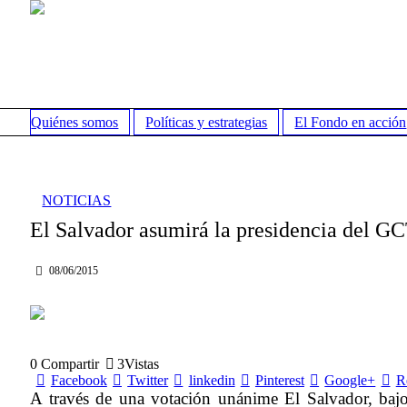
Quiénes somos
Políticas y estrategias
El Fondo en acción
NOTICIAS
El Salvador asumirá la presidencia del G
08/06/2015
0
Compartir
3
Vistas
Facebook
Twitter
linkedin
Pinterest
Google+
R
A través de una votación unánime El Salvador, bajo 