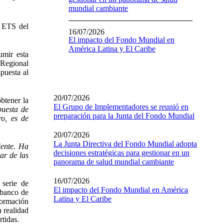
mundial cambiante
y ETS del
16/07/2026
El impacto del Fondo Mundial en
América Latina y El Caribe
umir esta
 Regional
spuesta al
20/07/2026
btener la
El Grupo de Implementadores se reunió en
puesta de
preparación para la Junta del Fondo Mundial
o, es de
20/07/2026
La Junta Directiva del Fondo Mundial adopta
iente. Ha
decisiones estratégicas para gestionar en un
ar de las
panorama de salud mundial cambiante
16/07/2026
 serie de
El impacto del Fondo Mundial en América
 banco de
Latina y El Caribe
formación
a realidad
tidas.