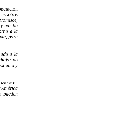
operación
 nosotros
promisos,
hay mucho
orno a la
nte, para
mado a la
abajar no
estigma y
nzarse en
“América
no pueden