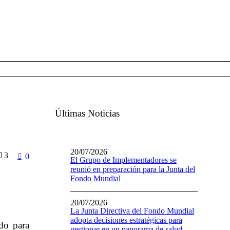
Últimas Noticias
20/07/2026
3
0
El Grupo de Implementadores se
reunió en preparación para la Junta del
Fondo Mundial
20/07/2026
La Junta Directiva del Fondo Mundial
adopta decisiones estratégicas para
ido para
gestionar en un panorama de salud