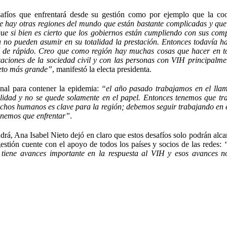
safíos que enfrentará desde su gestión como por ejemplo que la co
 hay otras regiones del mundo que están bastante complicadas y que
ue si bien es cierto que los gobiernos están cumpliendo con sus com
a no pueden asumir en su totalidad la prestación. Entonces todavía 
sí de rápido. Creo que como región hay muchas cosas que hacer en t
izaciones de la sociedad civil y con las personas con VIH principalme
 reto más grande”
, manifestó la electa presidenta.
onal para contener la epidemia:
“el año pasado trabajamos en el lla
alidad y no se quede solamente en el papel. Entonces tenemos que tr
echos humanos es clave para la región; debemos seguir trabajando en 
enemos que enfrentar”
.
drá, Ana Isabel Nieto dejó en claro que estos desafíos solo podrán alca
estión cuente con el apoyo de todos los países y socios de las redes:
tiene avances importante en la respuesta al VIH y esos avances 