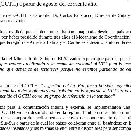
GCTH) a partir de agosto del corriente año.
ente del GCTH, a cargo del Dr. Carlos Falistocco, Director de Sida 
ajo realizado.
eto explicó que si bien nunca habían imaginado desde su país as
a por haber presidido durante tres años el Mecanismo de Coordinación
que la región de América Latina y el Caribe está desarrollando en la re
da del Ministerio de Salud de El Salvador explicó que para su país o
 que venimos realizando a la respuesta nacional al VIH y en la res
na que debemos de fortalecer porque no estamos partiendo de cer
na al frente del GCTH:
“la gestión del Dr. Falistocco ha sido muy efic
con las redes regionales que trabajan en la repuesta al VIH y a pes
mantenido al GCTH como un grupo de referencia en la temática”
.
ntos para la comunicación interna y externa, se implementaron una
del GCTH vienen desarrollando en la región. También se estableció un
n de la compra de medicamentos, a través del conocimiento de la in
ur-Sur a partir de la cual los países colaboran entre sí, basándose en l
ades instaladas y las mismas se encuentran disponibles para ser compar