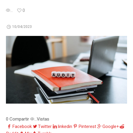
...
0
10/04/2023
0
Compartir
Vistas
...
Facebook
Twitter
linkedin
Pinterest
Google+