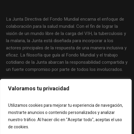
La Junta Directiva del Fondo Mundial encarna el enfoque de
colaboración para la salud mundial. Con el fin de lograr la
visión de un mundo libre de la carga del VIH, la tuberculosis y
la malaria, la Junta está diseñada para incorporar a los
actores principales de la respuesta de una manera inclusiva y
eficaz. La filosofía que guía al Fondo Mundial y el trabajo
cotidiano de la Junta abarcan la responsabilidad compartida y
un fuerte compromiso por parte de todos los involucrados.
Valoramos tu privacidad
Utilizamos cookies para mejorar tu experiencia de navegación,
mostrarte anuncios o contenido personalizados y analizar
nuestro tráfico. Al hacer clic en "Aceptar todo", aceptas el uso
de cookies.