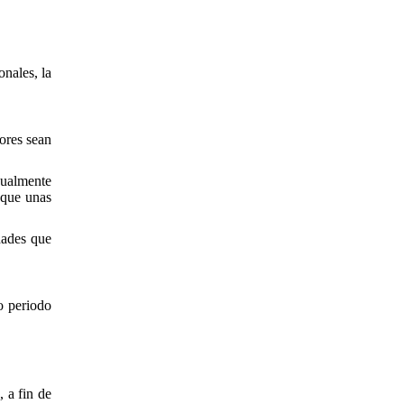
nales, la
dores sean
gualmente
 que unas
dades que
o periodo
, a fin de