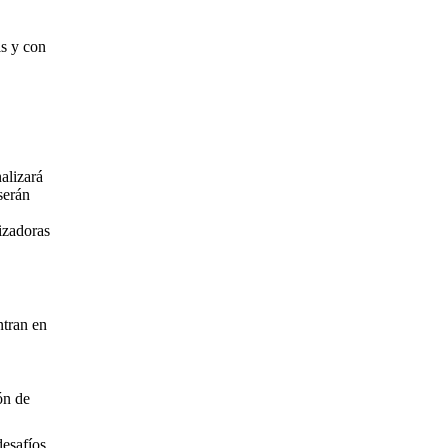
is y con
alizará
 serán
lizadoras
ntran en
ón de
desafíos