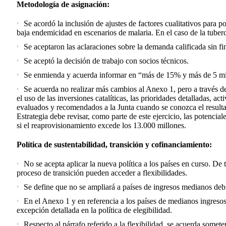
Metodología de asignación:
Se acordó la inclusión de ajustes de factores cualitativos para
baja endemicidad en escenarios de malaria. En el caso de la tubercul
Se aceptaron las aclaraciones sobre la demanda calificada sin f
Se aceptó la decisión de trabajo con socios técnicos.
Se enmienda y acuerda informar en “más de 15% y más de 5 mi
Se acuerda no realizar más cambios al Anexo 1, pero a través de 
el uso de las inversiones catalíticas, las prioridades detalladas, ac
evaluados y recomendados a la Junta cuando se conozca el result
Estrategia debe revisar, como parte de este ejercicio, las potencia
si el reaprovisionamiento excede los 13.000 millones.
Política de sustentabilidad, transición y cofinanciamiento:
No se acepta aplicar la nueva política a los países en curso. D
proceso de transición pueden acceder a flexibilidades.
Se define que no se ampliará a países de ingresos medianos deb
En el Anexo 1 y en referencia a los países de medianos ingresos
excepción detallada en la política de elegibilidad.
Respecto al párrafo referido a la flexibilidad, se acuerda somete