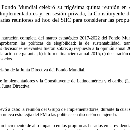
el Fondo Mundial celebró su trigésima quinta reunión en 
 Implementadores y, en sesión privada, la Constituyente 
varias reuniones ad hoc del SIIC para considerar las propu
la narración completa del marco estratégico 2017-2022 del Fondo Mun
obaron las políticas de elegibilidad; la de sustentabilidad, tra
s decisiones relevantes fueron sobre: a) respuesta a la opinión anual 2
laración de garantía; b) informe financiero anual 2015; c) declaración 
 socios.
isión de la Junta Directiva del Fondo Mundial.
 de Implementadores y la Constituyente de Latinoamérica y el caribe (
a Junta Directiva.
e llevó a cabo la reunión del Grupo de Implementadores, durante la cual
la nueva estrategia del FM a las políticas en discusión en agenda.
n incremento de alto impacto en los programas basados en la evidencia