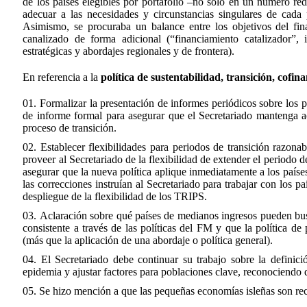
de los países elegibles por portafolio –no solo en un número r
adecuar a las necesidades y circunstancias singulares de cada p
Asimismo, se procuraba un balance entre los objetivos del fin
canalizado de forma adicional (“financiamiento catalizador”, 
estratégicas y abordajes regionales y de frontera).
En referencia a la
política de sustentabilidad, transición, cofin
Formalizar la presentación de informes periódicos sobre los p
de informe formal para asegurar que el Secretariado mantenga ac
proceso de transición.
Establecer flexibilidades para periodos de transición razona
proveer al Secretariado de la flexibilidad de extender el periodo d
asegurar que la nueva política aplique inmediatamente a los paíse
las correcciones instruían al Secretariado para trabajar con los 
despliegue de la flexibilidad de los TRIPS.
Aclaración sobre qué países de medianos ingresos pueden bus
consistente a través de las políticas del FM y que la política d
(más que la aplicación de una abordaje o política general).
El Secretariado debe continuar su trabajo sobre la definic
epidemia y ajustar factores para poblaciones clave, reconociendo q
Se hizo mención a que las pequeñas economías isleñas son rec