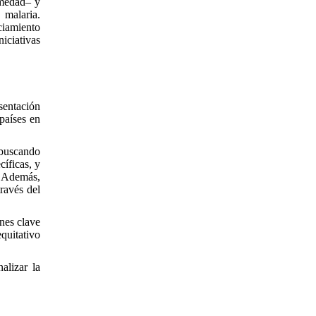
rmedad– y
 malaria.
ciamiento
iciativas
sentación
países en
 buscando
cíficas, y
. Además,
través del
nes clave
quitativo
alizar la