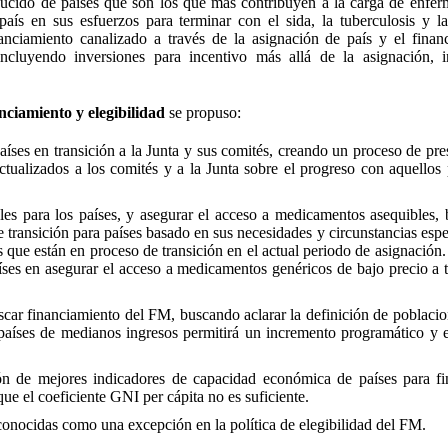
educido de países que son los que más contribuyen a la carga de enfe
aís en sus esfuerzos para terminar con el sida, la tuberculosis y la
anciamiento canalizado a través de la asignación de país y el finan
incluyendo inversiones para incentivo más allá de la asignación, in
anciamiento y elegibilidad
se propuso:
aíses en transición a la Junta y sus comités, creando un proceso de pre
tualizados a los comités y a la Junta sobre el progreso con aquellos 
bles para los países, y asegurar el acceso a medicamentos asequibles,
e transición para países basado en sus necesidades y circunstancias espe
s que están en proceso de transición en el actual periodo de asignación
países en asegurar el acceso a medicamentos genéricos de bajo precio a 
car financiamiento del FM, buscando aclarar la definición de poblacio
e países de medianos ingresos permitirá un incremento programático y e
ión de mejores indicadores de capacidad económica de países para fin
ue el coeficiente GNI per cápita no es suficiente.
onocidas como una excepción en la política de elegibilidad del FM.