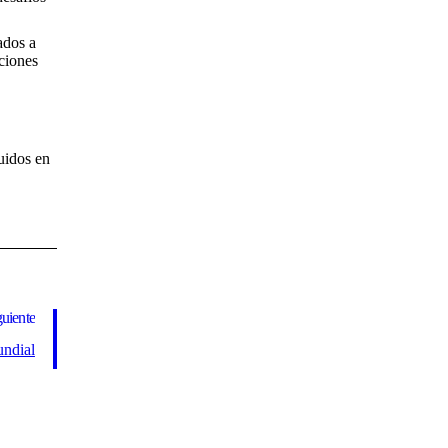
ados a
aciones
luidos en
guiente
ndial