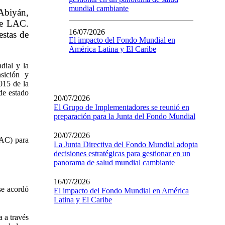
mundial cambiante
Abiyán,
de LAC.
16/07/2026
estas de
El impacto del Fondo Mundial en
América Latina y El Caribe
dial y la
nsición y
015 de la
de estado
20/07/2026
El Grupo de Implementadores se reunió en
preparación para la Junta del Fondo Mundial
20/07/2026
LAC) para
La Junta Directiva del Fondo Mundial adopta
decisiones estratégicas para gestionar en un
panorama de salud mundial cambiante
16/07/2026
 se acordó
El impacto del Fondo Mundial en América
Latina y El Caribe
 a través