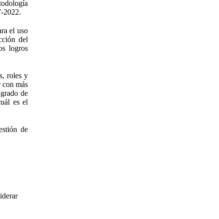
todología
7-2022.
ra el uso
cción del
os logros
s, roles y
ar con más
 grado de
uál es el
estión de
iderar