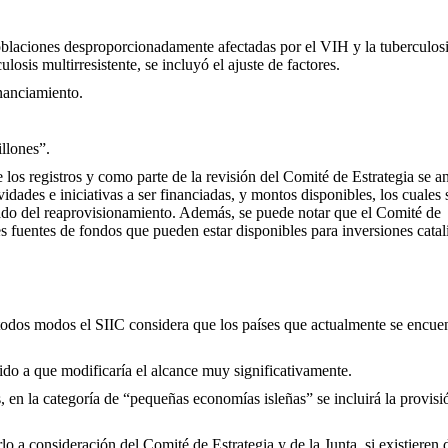
 poblaciones desproporcionadamente afectadas por el VIH y la tuberculos
osis multirresistente, se incluyó el ajuste de factores.
inanciamiento.
llones”.
los registros y como parte de la revisión del Comité de Estrategia se an
tividades e iniciativas a ser financiadas, y montos disponibles, los cuales
ado del reaprovisionamiento. Además, se puede notar que el Comité de
les fuentes de fondos que pueden estar disponibles para inversiones cata
e todos modos el SIIC considera que los países que actualmente se encue
ido a que modificaría el alcance muy significativamente.
, en la categoría de “pequeñas economías isleñas” se incluirá la provisi
rlo a consideración del Comité de Estrategia y de la Junta, si existieren 