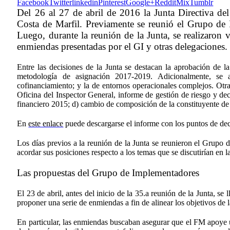
Facebook
Twitter
linkedin
Pinterest
Google+
Reddit
Mix
Tumblr
Del 26 al 27 de abril de 2016 la Junta Directiva d
Costa de Marfil. Previamente se reunió el Grupo de
Luego, durante la reunión de la Junta, se realizaron 
enmiendas presentadas por el GI y otras delegaciones.
Entre las decisiones de la Junta se destacan la aprobación de 
metodología de asignación 2017-2019. Adicionalmente, se apr
cofinanciamiento; y la de entornos operacionales complejos. Otra
Oficina del Inspector General, informe de gestión de riesgo y dec
financiero 2015; d) cambio de composición de la constituyente de
En
este enlace
puede descargarse el informe con los puntos de dec
Los días previos a la reunión de la Junta se reunieron el Grupo
acordar sus posiciones respecto a los temas que se discutirían en l
Las propuestas del Grupo de Implementadores
El 23 de abril, antes del inicio de la 35.a reunión de la Junta, s
proponer una serie de enmiendas a fin de alinear los objetivos de 
En particular, las enmiendas buscaban asegurar que el FM apoye u