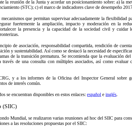
nte la reunión de la Junta y acordar un posicionamiento sobre: a) la me
financiamiento (STC); c) el marco de indicadores clave de desempeño 201
cer mecanismos que permitan supervisar adecuadamente la flexibilidad pa
asegurar fuertemente la ampliación, impacto y moderación en la redu
rtalecer la presencia y la capacidad de la sociedad civil y cuidar l
ronterizas.
rincipio de asociación, responsabilidad compartida, rendición de cuenta
nsición y sustentabilidad. Así como se destacó la necesidad de especific
ramas de la transición prematura. Se recomienda que la evaluación del
a través de una consulta con múltiples asociados, así como evaluar c
CRG, y a los informes de la Oficina del Inspector General sobre g
ntos de interés común.
os se encuentran disponibles en estos enlaces:
español
e
inglés
.
o (SIIC)
 Fondo Mundial, se realizaron varias reuniones ad hoc del SIIC para cons
iones a las resoluciones propuestas por el SIIC: