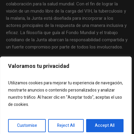
colaboración para la salud mundial. Con el fin de lograr la
visión de un mundo libre de la carga del VIH, la tuberculosis y
la malaria, la Junta está diseñada para incorporar a los
actores principales de la respuesta de una manera inclusiva y
eficaz. La filosofía que guía al Fondo Mundial y el trabajo
cotidiano de la Junta abarcan la responsabilidad compartida y
un fuerte compromiso por parte de todos los involucrados.
Valoramos tu privacidad
Utilizamos cookies para mejorar tu experiencia de navegación,
mostrarte anuncios o contenido personalizados y analizar
nuestro tráfico. Al hacer clic en "Aceptar todo", aceptas el uso
de cookies.
Copyright © 2012 Representación de Latinoamérica y el
Customise
Reject All
Accept All
Caribe en el Fondo Mundial