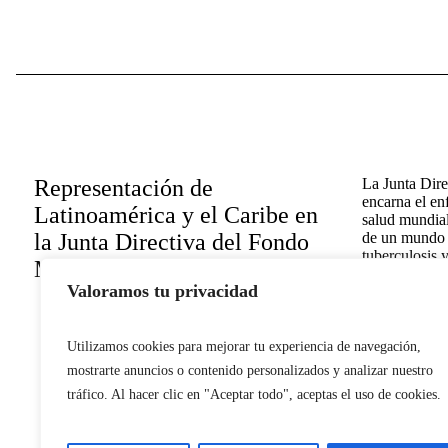
Representación de
La Junta Dir
encarna el en
Latinoamérica y el Caribe en
salud mundial
la Junta Directiva del Fondo
de un mundo l
tuberculosis y
Mundial
diseñada para
Valoramos tu privacidad
principales d
inclusiva y ef
Fondo Mundial
Junta abarcan
Utilizamos cookies para mejorar tu experiencia de navegación,
un fuerte com
mostrarte anuncios o contenido personalizados y analizar nuestro
involucrados.
tráfico. Al hacer clic en "Aceptar todo", aceptas el uso de cookies.