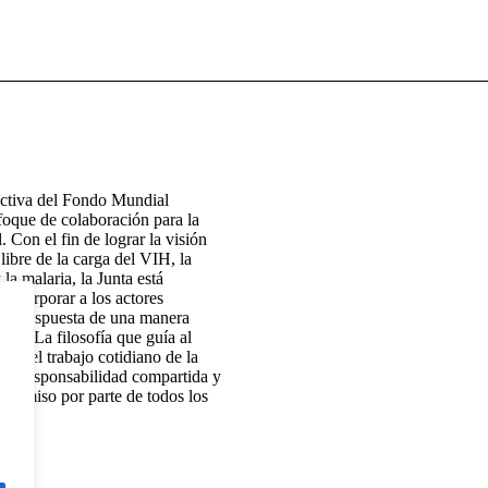
ectiva del Fondo Mundial
foque de colaboración para la
. Con el fin de lograr la visión
ibre de la carga del VIH, la
 la malaria, la Junta está
 incorporar a los actores
e la respuesta de una manera
icaz. La filosofía que guía al
 y el trabajo cotidiano de la
 la responsabilidad compartida y
promiso por parte de todos los