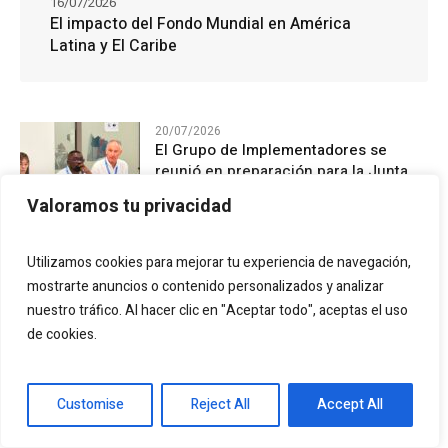
16/07/2026
El impacto del Fondo Mundial en América
Latina y El Caribe
20/07/2026
El Grupo de Implementadores se
reunió en preparación para la Junta
del Fondo Mundial
Valoramos tu privacidad
20/07/2026
La Junta Directiva del Fondo Mundial
Utilizamos cookies para mejorar tu experiencia de navegación,
adopta decisiones estratégicas para
mostrarte anuncios o contenido personalizados y analizar
gestionar en un panorama de salud
nuestro tráfico. Al hacer clic en "Aceptar todo", aceptas el uso
mundial cambiante
de cookies.
16/07/2026
El impacto del Fondo Mundial en
América Latina y El Caribe
Customise
Reject All
Accept All