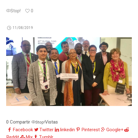
Stop!
0
11/08/2019
0
Compartir
Vistas
Stop!
Facebook
Twitter
linkedin
Pinterest
Google+
Reddit
Mix
Tumblr