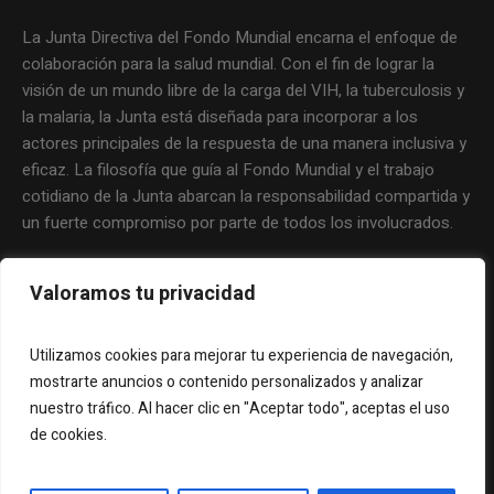
La Junta Directiva del Fondo Mundial encarna el enfoque de
colaboración para la salud mundial. Con el fin de lograr la
visión de un mundo libre de la carga del VIH, la tuberculosis y
la malaria, la Junta está diseñada para incorporar a los
actores principales de la respuesta de una manera inclusiva y
eficaz. La filosofía que guía al Fondo Mundial y el trabajo
cotidiano de la Junta abarcan la responsabilidad compartida y
un fuerte compromiso por parte de todos los involucrados.
Valoramos tu privacidad
Utilizamos cookies para mejorar tu experiencia de navegación,
mostrarte anuncios o contenido personalizados y analizar
nuestro tráfico. Al hacer clic en "Aceptar todo", aceptas el uso
de cookies.