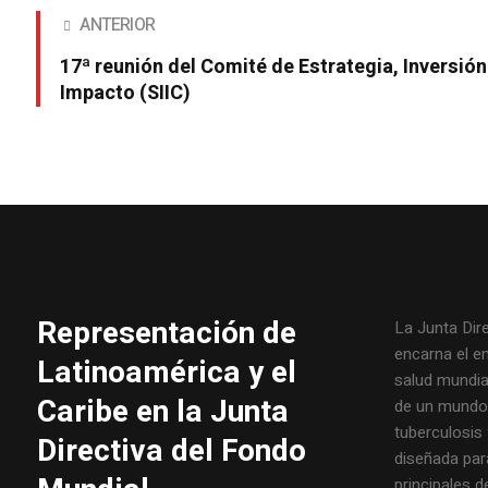
ANTERIOR
17ª reunión del Comité de Estrategia, Inversión
Impacto (SIIC)
Representación de
La Junta Dir
encarna el e
Latinoamérica y el
salud mundial
Caribe en la Junta
de un mundo l
tuberculosis 
Directiva del Fondo
diseñada par
principales 