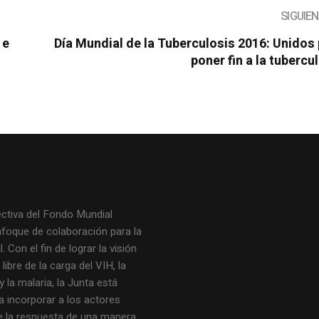
SIGUIE
 e
Día Mundial de la Tuberculosis 2016: Unidos
poner fin a la tubercu
ectiva del Fondo Mundial
nfoque de colaboración para la
. Con el fin de lograr la visión
ibre de la carga del VIH, la
y la malaria, la Junta está
a incorporar a los actores
de la respuesta de una manera