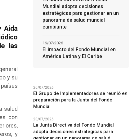
Mundial adopta decisiones
estratégicas para gestionar en un
panorama de salud mundial
cambiante
y Aida
iódico
16/07/2026
de las
El impacto del Fondo Mundial en
América Latina y El Caribe
general
co y su
 países
20/07/2026
El Grupo de Implementadores se reunió en
preparación para la Junta del Fondo
Mundial
a salud
nes con
20/07/2026
La Junta Directiva del Fondo Mundial
eriores,
adopta decisiones estratégicas para
eros, y
gestionar en un panorama de salud