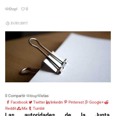
Stop!
0
31/01/2017
0
Compartir
Vistas
Stop!
Facebook
Twitter
linkedin
Pinterest
Google+
Reddit
Mix
Tumblr
Las autoridades de la Junta,