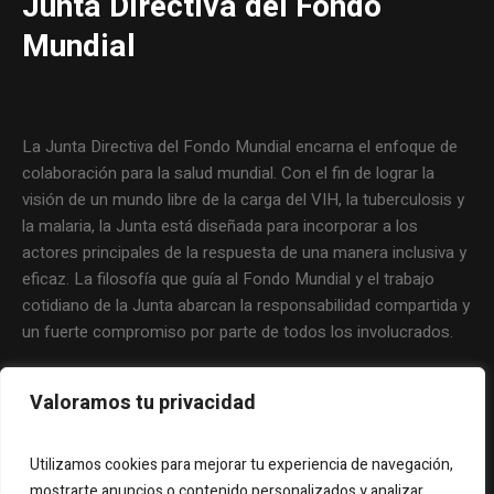
Junta Directiva del Fondo
Mundial
La Junta Directiva del Fondo Mundial encarna el enfoque de
colaboración para la salud mundial. Con el fin de lograr la
visión de un mundo libre de la carga del VIH, la tuberculosis y
la malaria, la Junta está diseñada para incorporar a los
actores principales de la respuesta de una manera inclusiva y
eficaz. La filosofía que guía al Fondo Mundial y el trabajo
cotidiano de la Junta abarcan la responsabilidad compartida y
un fuerte compromiso por parte de todos los involucrados.
Valoramos tu privacidad
Utilizamos cookies para mejorar tu experiencia de navegación,
mostrarte anuncios o contenido personalizados y analizar