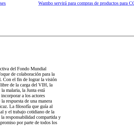
ses
Wambo servirá para compras de productos para 
ectiva del Fondo Mundial
foque de colaboración para la
. Con el fin de lograr la visión
ibre de la carga del VIH, la
 la malaria, la Junta está
 incorporar a los actores
e la respuesta de una manera
icaz. La filosofía que guía al
 y el trabajo cotidiano de la
 la responsabilidad compartida y
promiso por parte de todos los