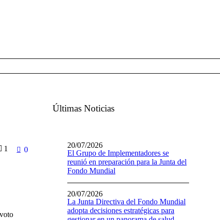
Últimas Noticias
20/07/2026
1
0
El Grupo de Implementadores se
reunió en preparación para la Junta del
Fondo Mundial
20/07/2026
La Junta Directiva del Fondo Mundial
adopta decisiones estratégicas para
 voto
gestionar en un panorama de salud