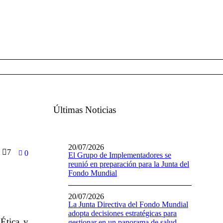
Últimas Noticias
20/07/2026
7
0
El Grupo de Implementadores se
reunió en preparación para la Junta del
Fondo Mundial
20/07/2026
La Junta Directiva del Fondo Mundial
adopta decisiones estratégicas para
Ética y
gestionar en un panorama de salud