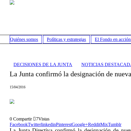
Quiénes somos
Políticas y estrategias
El Fondo en acción
DECISIONES DE LA JUNTA
NOTICIAS DESTACAD
La Junta confirmó la designación de nueva
15/04/2016
0
Compartir
7
Vistas
Facebook
Twitter
linkedin
Pinterest
Google+
Reddit
Mix
Tumblr
La Junta Directiva confirmó la designación de nuev