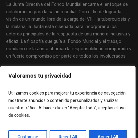
La Junta Directiva del Fondo Mundial encarna el enfoque de
colaboración para la salud mundial. Con el fin de lograr la
visión de un mundo libre de la carga del VIH, la tuberculosis y
la malaria, la Junta está diseñada para incorporar a los
actores principales de la respuesta de una manera inclusiva y
eficaz. La filosofía que guía al Fondo Mundial y el trabajo
cotidiano de la Junta abarcan la responsabilidad compartida y
un fuerte compromiso por parte de todos los involucrados.
Valoramos tu privacidad
Utilizamos cookies para mejorar tu experiencia de navegación,
mostrarte anuncios o contenido personalizados y analizar
nuestro tráfico. Al hacer clic en "Aceptar todo", aceptas el uso
de cookies.
Copyright © 2012 Representación de Latinoamérica y el
Customise
Reject All
Accept All