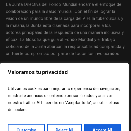
La Junta Directiva del Fondo Mundial encarna el enfoque de
colaboración para la salud mundial. Con el fin de lograr la
visión de un mundo libre de la carga del VIH, la tuberculosis y
la malaria, la Junta está diseñada para incorporar a los
actores principales de la respuesta de una manera inclusiva y
eficaz. La filosofía que guía al Fondo Mundial y el trabajo
cotidiano de la Junta abarcan la responsabilidad compartida y
un fuerte compromiso por parte de todos los involucrados.
Valoramos tu privacidad
Utilizamos cookies para mejorar tu experiencia de navegación,
mostrarte anuncios o contenido personalizados y analizar
nuestro tráfico. Al hacer clic en "Aceptar todo", aceptas el uso
de cookies.
Copyright © 2012 Representación de Latinoamérica y el
Customise
Reject All
Accept All