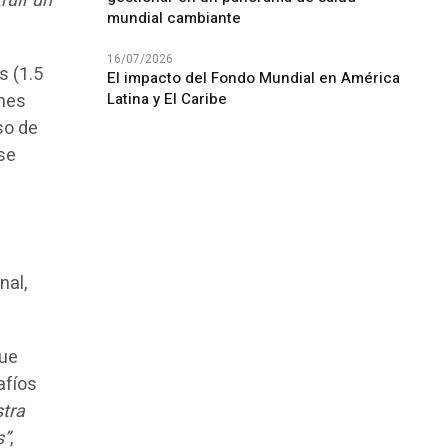
ruir un
mundial cambiante
16/07/2026
s (1.5
El impacto del Fondo Mundial en América
Latina y El Caribe
ones
so de
 se
nal,
que
afíos
stra
s”
,