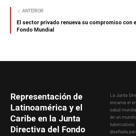
ANTERIOR
El sector privado renueva su compromiso con e
Fondo Mundial
Representación de
La Junta Dir
encarna el e
Latinoamérica y el
salud mundial
Caribe en la Junta
de un mundo l
tuberculosis 
Directiva del Fondo
diseñada par