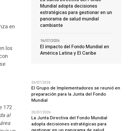
Mundial adopta decisiones
estratégicas para gestionar en un
panorama de salud mundial
cambiante
anza en
16/07/2026
El impacto del Fondo Mundial en
en los
América Latina y El Caribe
 con
 se
20/07/2026
El Grupo de Implementadores se reunió en
preparación para la Junta del Fondo
Mundial
de 172
20/07/2026
da al
La Junta Directiva del Fondo Mundial
 área
adopta decisiones estratégicas para
gestionar en un panorama de salud