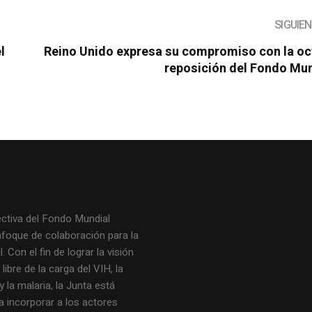
SIGUIE
l
Reino Unido expresa su compromiso con la oc
reposición del Fondo Mun
ectiva del Fondo Mundial
nfoque de colaboración para la
. Con el fin de lograr la visión
ibre de la carga del VIH, la
y la malaria, la Junta está
a incorporar a los actores