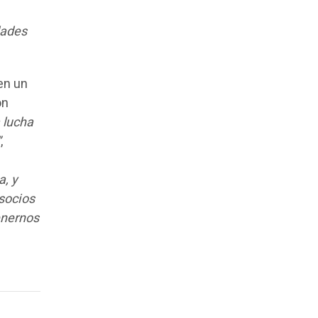
dades
en un
on
 lucha
”
,
a, y
 socios
enernos