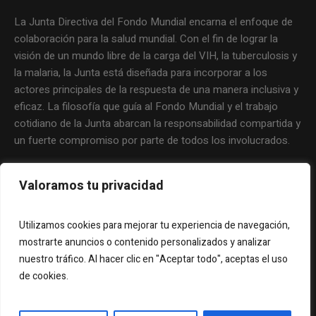
La Junta Directiva del Fondo Mundial encarna el enfoque de
colaboración para la salud mundial. Con el fin de lograr la
visión de un mundo libre de la carga del VIH, la tuberculosis y
la malaria, la Junta está diseñada para incorporar a los
actores principales de la respuesta de una manera inclusiva y
eficaz. La filosofía que guía al Fondo Mundial y el trabajo
cotidiano de la Junta abarcan la responsabilidad compartida y
un fuerte compromiso por parte de todos los involucrados.
Valoramos tu privacidad
Utilizamos cookies para mejorar tu experiencia de navegación,
mostrarte anuncios o contenido personalizados y analizar
nuestro tráfico. Al hacer clic en "Aceptar todo", aceptas el uso
de cookies.