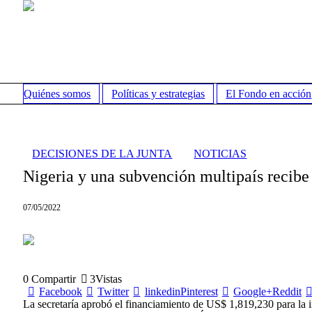
Quiénes somos
Políticas y estrategias
El Fondo en acción
DECISIONES DE LA JUNTA
NOTICIAS
Nigeria y una subvención multipaís recib
07/05/2022
0
Compartir
3
Vistas
Facebook
Twitter
linkedin
Pinterest
Google+
Reddit
La secretaría aprobó el financiamiento de US$ 1,819,230 para la i