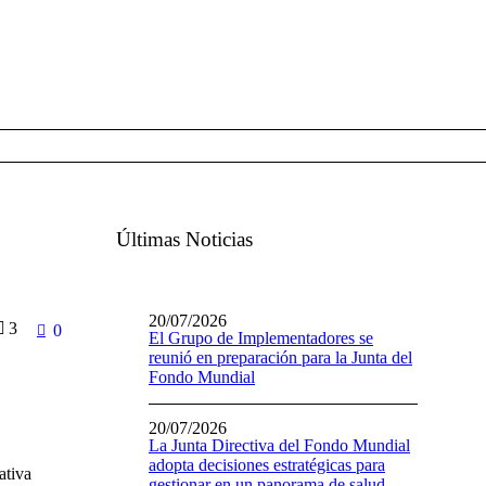
Últimas Noticias
20/07/2026
3
0
El Grupo de Implementadores se
reunió en preparación para la Junta del
Fondo Mundial
20/07/2026
La Junta Directiva del Fondo Mundial
adopta decisiones estratégicas para
ativa
gestionar en un panorama de salud