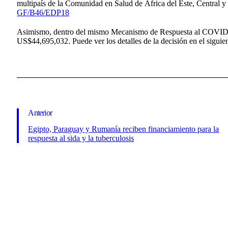
multipaís de la Comunidad en Salud de África del Este, Central y
GF/B46/EDP18
Asimismo, dentro del mismo Mecanismo de Respuesta al COVID – 
US$44,695,032. Puede ver los detalles de la decisión en el siguie
Anterior
Egipto, Paraguay y Rumanía reciben financiamiento para la
respuesta al sida y la tuberculosis