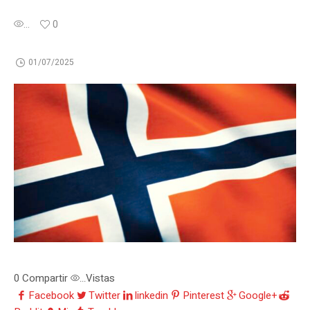
...
0
01/07/2025
0
Compartir
Vistas
...
Facebook
Twitter
linkedin
Pinterest
Google+