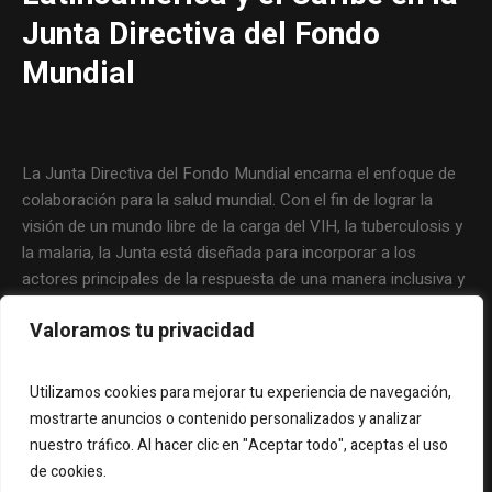
Junta Directiva del Fondo
Mundial
La Junta Directiva del Fondo Mundial encarna el enfoque de
colaboración para la salud mundial. Con el fin de lograr la
visión de un mundo libre de la carga del VIH, la tuberculosis y
la malaria, la Junta está diseñada para incorporar a los
actores principales de la respuesta de una manera inclusiva y
eficaz. La filosofía que guía al Fondo Mundial y el trabajo
Valoramos tu privacidad
cotidiano de la Junta abarcan la responsabilidad compartida y
un fuerte compromiso por parte de todos los involucrados.
Utilizamos cookies para mejorar tu experiencia de navegación,
mostrarte anuncios o contenido personalizados y analizar
nuestro tráfico. Al hacer clic en "Aceptar todo", aceptas el uso
de cookies.