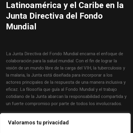
Latinoamérica y el Caribe en la
Junta Directiva del Fondo
Mundial
La Junta Directiva del Fondo Mundial encarna el enfoque de
colaboración para la salud mundial. Con el fin de lograr la
visión de un mundo libre de la carga del VIH, la tuberculosis y
la malaria, la Junta está diseñada para incorporar a los
actores principales de la respuesta de una manera inclusiva y
eficaz. La filosofía que guía al Fondo Mundial y el trabajo
cotidiano de la Junta abarcan la responsabilidad compartida y
un fuerte compromiso por parte de todos los involucrados.
Valoramos tu privacidad