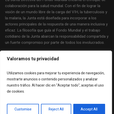
colaboración para la salud mundial. Con el fin de lograr la
visión de un mundo libre de la carga del VIH, la tuberculosis y
la malaria, la Junta está diseñada para incorporar a los
actores principales de la respuesta de una manera inclusiva y
eficaz. La filosofía que guía al Fondo Mundial y el trabajo
cotidiano de la Junta abarcan la responsabilidad compartida y
un fuerte compromiso por parte de todos los involucrados.
Valoramos tu privacidad
Utilizamos cookies para mejorar tu experiencia de navegación,
mostrarte anuncios o contenido personalizados y analizar
nuestro tráfico. Al hacer clic en "Aceptar todo", aceptas el uso
de cookies.
Copyright © 2012 Representación de Latinoamérica y el
Customise
Reject All
Accept All
Caribe en el Fondo Mundial