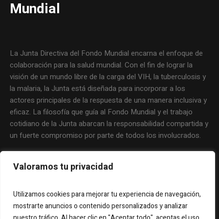
Mundial
La Junta Directiva del Fondo Mundial encarna el enfoque de
colaboración para la salud mundial. Con el fin de lograr la
visión de un mundo libre de la carga del VIH, la tuberculosis y
la malaria, la Junta está diseñada para incorporar a los
actores principales de la respuesta de una manera inclusiva y
eficaz. La filosofía que guía al Fondo Mundial y el trabajo
cotidiano de la Junta abarcan la responsabilidad compartida y
un fuerte compromiso por parte de todos los involucrados.
Valoramos tu privacidad
Utilizamos cookies para mejorar tu experiencia de navegación,
mostrarte anuncios o contenido personalizados y analizar
nuestro tráfico. Al hacer clic en "Aceptar todo", aceptas el uso