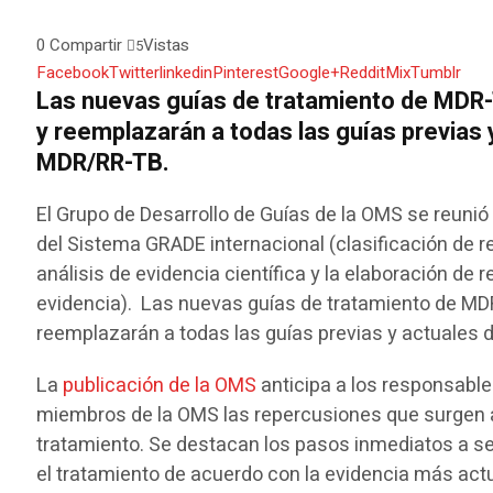
0
Compartir
Vistas
5
Facebook
Twitter
linkedin
Pinterest
Google+
Reddit
Mix
Tumblr
Las nuevas guías de tratamiento de MDR-
y reemplazarán a todas las guías previas
MDR/RR-TB.
El Grupo de Desarrollo de Guías de la OMS se reunió e
del Sistema GRADE internacional (clasificación de r
análisis de evidencia científica y la elaboración de
evidencia). Las nuevas guías de tratamiento de MDR
reemplazarán a todas las guías previas y actuales
La
publicación de la OMS
anticipa a los responsable
miembros de la OMS las repercusiones que surgen a
tratamiento. Se destacan los pasos inmediatos a s
el tratamiento de acuerdo con la evidencia más actu