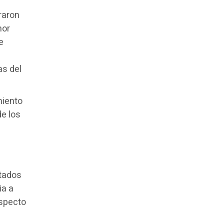
raron
nor
e
as del
miento
e los
ltados
ia a
especto