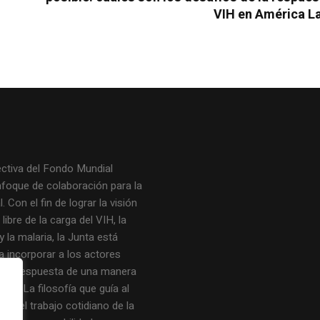
VIH en América La
ectiva del Fondo Mundial
nfoque de colaboración para la
. Con el fin de lograr la visión
ibre de la carga del VIH, la
y la malaria, la Junta está
a incorporar a los actores
de la respuesta de una manera
icaz. La filosofía que guía al
 y el trabajo cotidiano de la