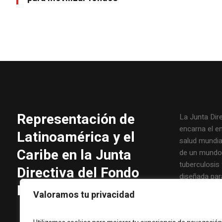
Representación de
La Junta Dir
encarna el e
Latinoamérica y el
salud mundial
Caribe en la Junta
de un mundo l
tuberculosis 
Directiva del Fondo
diseñada par
Mundial
principales 
Valoramos tu privacidad
inclusiva y ef
Fondo Mundial