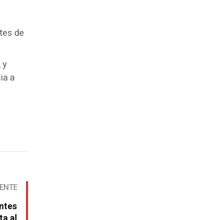
ntes de
 y
ia a
IENTE
antes
ta al