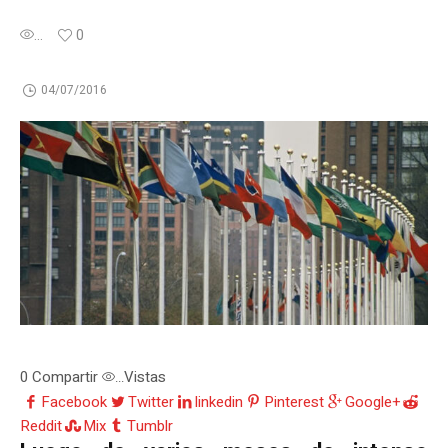
...
0
04/07/2016
0
Compartir
Vistas
...
Facebook
Twitter
linkedin
Pinterest
Google+
Reddit
Mix
Tumblr