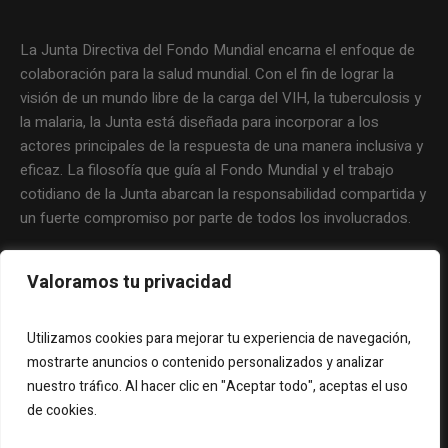
La Junta Directiva del Fondo Mundial encarna el enfoque de
colaboración para la salud mundial. Con el fin de lograr la
visión de un mundo libre de la carga del VIH, la tuberculosis y
la malaria, la Junta está diseñada para incorporar a los
actores principales de la respuesta de una manera inclusiva y
eficaz. La filosofía que guía al Fondo Mundial y el trabajo
cotidiano de la Junta abarcan la responsabilidad compartida y
un fuerte compromiso por parte de todos los involucrados.
Valoramos tu privacidad
Utilizamos cookies para mejorar tu experiencia de navegación,
mostrarte anuncios o contenido personalizados y analizar
nuestro tráfico. Al hacer clic en "Aceptar todo", aceptas el uso
de cookies.