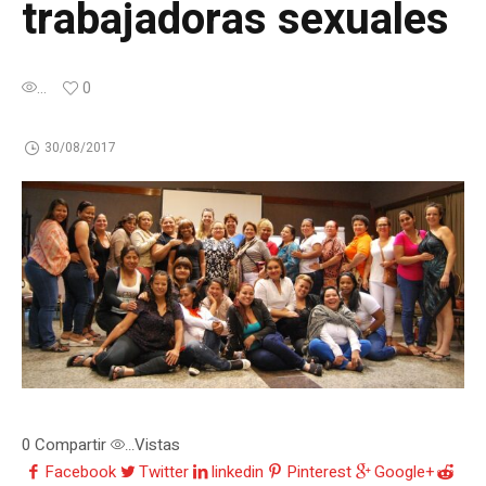
trabajadoras sexuales
...
0
30/08/2017
0
Compartir
Vistas
...
Facebook
Twitter
linkedin
Pinterest
Google+