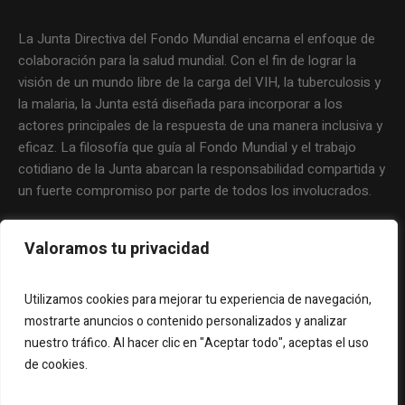
La Junta Directiva del Fondo Mundial encarna el enfoque de
colaboración para la salud mundial. Con el fin de lograr la
visión de un mundo libre de la carga del VIH, la tuberculosis y
la malaria, la Junta está diseñada para incorporar a los
actores principales de la respuesta de una manera inclusiva y
eficaz. La filosofía que guía al Fondo Mundial y el trabajo
cotidiano de la Junta abarcan la responsabilidad compartida y
un fuerte compromiso por parte de todos los involucrados.
Valoramos tu privacidad
Utilizamos cookies para mejorar tu experiencia de navegación,
mostrarte anuncios o contenido personalizados y analizar
nuestro tráfico. Al hacer clic en "Aceptar todo", aceptas el uso
de cookies.