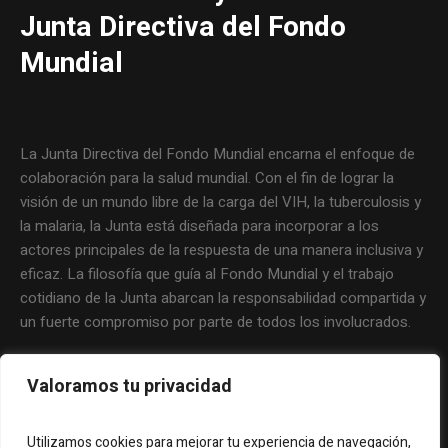
Junta Directiva del Fondo
Mundial
La Junta Directiva del Fondo Mundial encarna el enfoque de
colaboración para la salud mundial. Con el fin de lograr la
visión de un mundo libre de la carga del VIH, la tuberculosis y
la malaria, la Junta está diseñada para incorporar a los
actores principales de la respuesta de una manera inclusiva y
eficaz. La filosofía que guía al Fondo Mundial y el trabajo
cotidiano de la Junta abarcan la responsabilidad compartida y
un fuerte compromiso por parte de todos los involucrados.
Valoramos tu privacidad
Utilizamos cookies para mejorar tu experiencia de navegación,