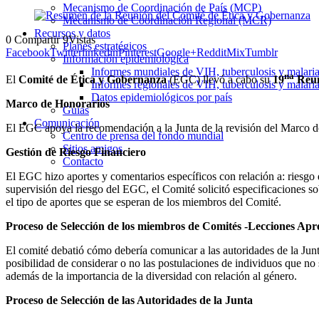
Mecanismo de Coordinación de País (MCP)
Mecanismo de Coordinación Regional (MCR)
Recursos y datos
0
Compartir
9
Vistas
Planes estratégicos
Facebook
Twitter
linkedin
Pinterest
Google+
Reddit
Mix
Tumblr
Información epidemiológica
Informes mundiales de VIH, tuberculosis y malari
na
El
Comité de Ética y Gobernanza
(EGC) llevó a cabo su
19
Reu
Informes regionales de VIH, tuberculosis y malari
Datos epidemiológicos por país
Marco de Honorarios
Guías
Comunicación
El EGC apoya la recomendación a la Junta de la revisión del Marco d
Centro de prensa del fondo mundial
Sitios amigos
Gestión de Riesgo Financiero
Contacto
El EGC hizo aportes y comentarios específicos con relación a: riesgo
supervisión del riesgo del EGC, el Comité solicitó especificaciones s
el tipo de aportes que se esperan de los miembros del Comité.
Proceso de Selección de los miembros de Comités -Lecciones Apr
El comité debatió cómo debería comunicar a las autoridades de la Junt
posibilidad de considerar o no las postulaciones de individuos que no
además de la importancia de la diversidad con relación al género.
Proceso de Selección de las Autoridades de la Junta