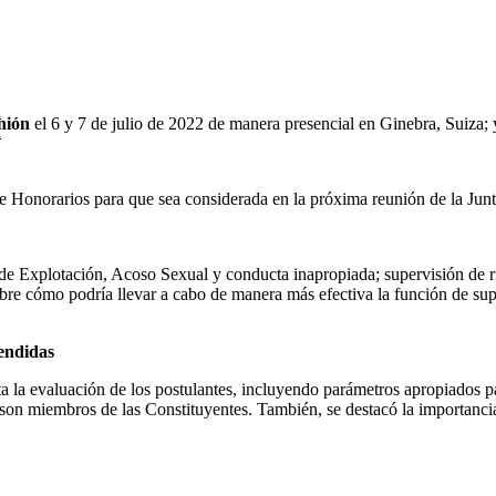
a
nión
el 6 y 7 de julio de 2022 de manera presencial en Ginebra, Suiza; 
a
e Honorarios para que sea considerada en la próxima reunión de la Jun
 de Explotación, Acoso Sexual y conducta inapropiada; supervisión de r
obre cómo podría llevar a cabo de manera más efectiva la función de su
endidas
a la evaluación de los postulantes, incluyendo parámetros apropiados p
 son miembros de las Constituyentes. También, se destacó la importancia 