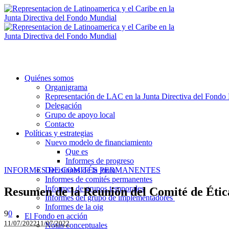
Quiénes somos
Organigrama
Representación de LAC en la Junta Directiva del Fondo
Delegación
Grupo de apoyo local
Contacto
Políticas y estrategias
Nuevo modelo de financiamiento
Que es
Informes de progreso
INFORMES DE COMITÉS PERMANENTES
Decisiones de la junta
Informes de comités permanentes
Informes de grupos temporales
Resumen de la Reunión del Comité de Éti
Informes del grupo de implementadores
Informes de la oig
9
0
El Fondo en acción
11/07/2022
11/07/2022
Notas conceptuales