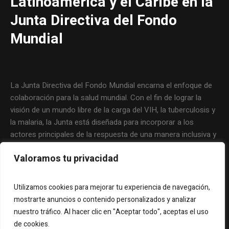
Latinoamérica y el Caribe en la
Junta Directiva del Fondo
Mundial
La Junta Directiva del Fondo Mundial encarna el enfoque de
colaboración para la salud mundial. Con el fin de lograr la
visión de un mundo libre de la carga del VIH, la tuberculosis y
la malaria, la Junta está diseñada para incorporar a los
actores principales de la respuesta de una manera inclusiva y
eficaz. La filosofía que guía al Fondo Mundial y el trabajo
Valoramos tu privacidad
cotidiano de la Junta abarcan la responsabilidad compartida y
un fuerte compromiso por parte de todos los involucrados.
Utilizamos cookies para mejorar tu experiencia de navegación,
mostrarte anuncios o contenido personalizados y analizar
nuestro tráfico. Al hacer clic en "Aceptar todo", aceptas el uso
de cookies.