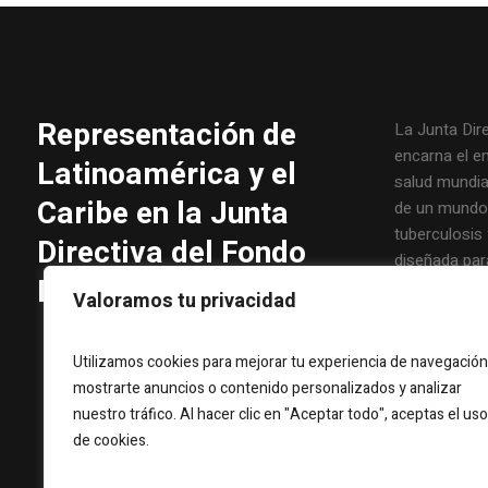
Representación de
La Junta Dir
encarna el e
Latinoamérica y el
salud mundial
Caribe en la Junta
de un mundo l
tuberculosis 
Directiva del Fondo
diseñada par
Mundial
principales 
Valoramos tu privacidad
inclusiva y ef
Fondo Mundial
Utilizamos cookies para mejorar tu experiencia de navegación
Junta abarca
mostrarte anuncios o contenido personalizados y analizar
compartida 
nuestro tráfico. Al hacer clic en "Aceptar todo", aceptas el uso
parte de tod
de cookies.