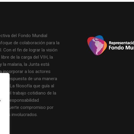
ectiva del Fondo Mundial
nfoque de colaboración para la
. Con el fin de lograr la visión
ibre de la carga del VIH, la
y la malaria, la Junta está
a incorporar a los actores
de la respuesta de una manera
icaz. La filosofía que guía al
 y el trabajo cotidiano de la
,
n la responsabilidad
y un fuerte compromiso por
os los involucrados.