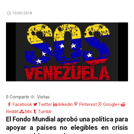
10/05/2018
0
Compartir
Vistas
...
Facebook
Twitter
linkedin
Pinterest
Google+
Reddit
Mix
Tumblr
El Fondo Mundial aprobó una política para
apoyar a países no elegibles en crisis