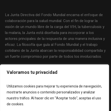
La Junta Directiva del Fondo Mundial encarna el enfoque de
colaboración para la salud mundial. Con el fin de lograr la
visión de un mundo libre de la carga del VIH, la tuberculosis y
la malaria, la Junta está diseñada para incorporar a los
actores principales de la respuesta de una manera inclusiva y
eficaz. La filosofía que guía al Fondo Mundial y el trabajo
cotidiano de la Junta abarcan la responsabilidad compartida y
un fuerte compromiso por parte de todos los involucrados.
Valoramos tu privacidad
Utilizamos cookies para mejorar tu experiencia de navegación,
mostrarte anuncios o contenido personalizados y analizar
nuestro tráfico. Al hacer clic en "Aceptar todo", aceptas el uso
de cookies.