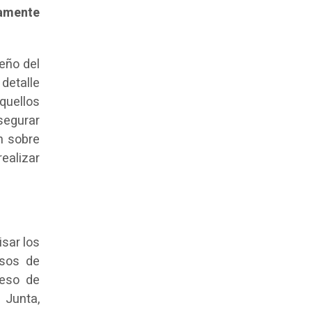
tamente
eño del
 detalle
quellos
segurar
n sobre
ealizar
isar los
esos de
ceso de
 Junta,