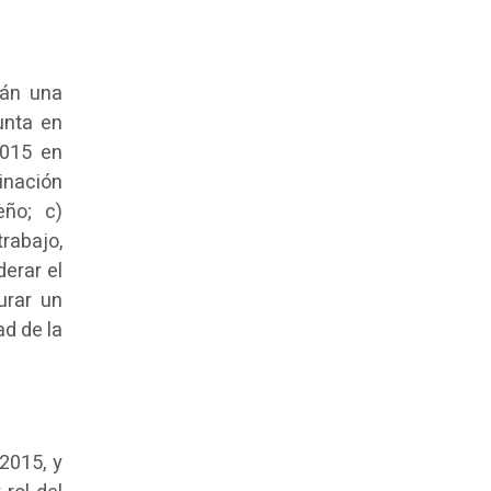
rán una
unta en
2015 en
inación
eño; c)
rabajo,
derar el
urar un
ad de la
2015, y