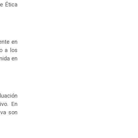
e Ética
rente en
o a los
nida en
luación
ivo. En
iva son