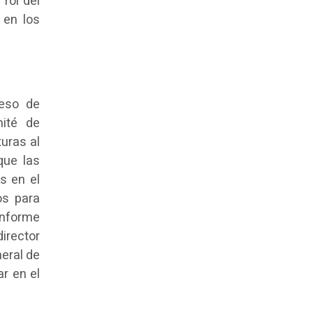
rol del
 en los
ceso de
mité de
uras al
que las
s en el
os para
informe
director
eral de
r en el