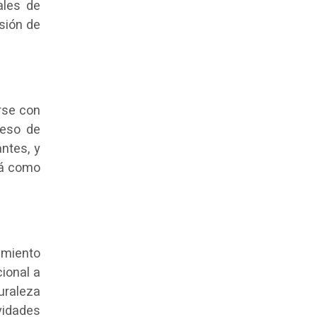
ales de
sión de
rse con
ceso de
ntes, y
rá como
amiento
ional a
uraleza
vidades