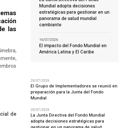
Mundial adopta decisiones
 temas
estratégicas para gestionar en un
panorama de salud mundial
cación
cambiante
de las
16/07/2026
El impacto del Fondo Mundial en
inebra,
América Latina y El Caribe
amente,
iembros
20/07/2026
El Grupo de Implementadores se reunió en
preparación para la Junta del Fondo
Mundial
20/07/2026
cial de
La Junta Directiva del Fondo Mundial
adopta decisiones estratégicas para
gestionar en un panorama de salud